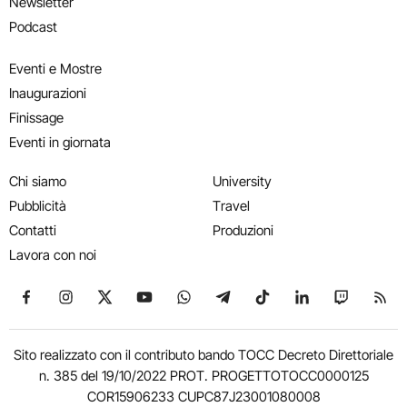
Newsletter
Podcast
Eventi e Mostre
Inaugurazioni
Finissage
Eventi in giornata
Chi siamo
University
Pubblicità
Travel
Contatti
Produzioni
Lavora con noi
Seguici su Facebook
Seguici su Instagram
Seguici su X
Seguici su YouTube
Seguici su WhatsApp
Seguici su Telegram
Seguici su TikTok
Seguici su Link
Seguici su
Segui
Sito realizzato con il contributo bando TOCC Decreto Direttoriale
n. 385 del 19/10/2022 PROT. PROGETTOTOCC0000125
COR15906233 CUPC87J23001080008