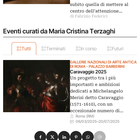
subito quella di mettere al
centro dell’attenzione…
di Fabrizio Federici
Eventi curati da Maria Cristina Terzaghi
Tutti
Terminati
In corso
Futuri
GALLERIE NAZIONALI DI ARTE ANTICA
DI ROMA - PALAZZO BARBERINI
Caravaggio 2025
Un progetto tra i più
importanti e ambiziosi
dedicati a Michelangelo
Merisi detto Caravaggio
(1571-1610), con un
eccezionale numero di…
Roma (RM)
06/03/2025
–
20/07/2025
Condividi su Facebook
Condividi su X
Condividi su LinkedIn
Condividi su Pinterest
Condividi su WhatsApp
Condividi su Email