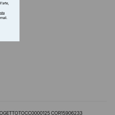
l'arte,
sta
email.
PROT. PROGETTOTOCC0000125 COR15906233