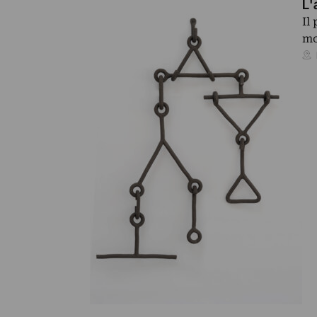
L'
Il
mo