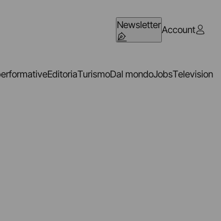
Newsletter
Account
performative
Editoria
Turismo
Dal mondo
Jobs
Television