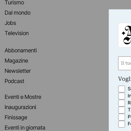
Turismo
Dal mondo
Jobs
Television
Abbonamenti
Nom
Magazine
(Requ
Newsletter
First
Vogl
Podcast
S
I
Eventi e Mostre
R
Inaugurazioni
T
P
Finissage
F
Eventi in giornata