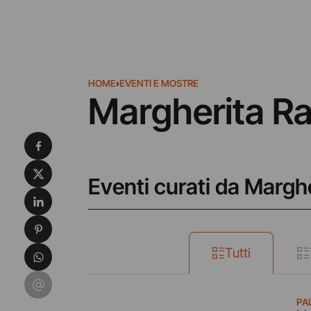
HOME
›
EVENTI E MOSTRE
Margherita Ra
Condividi su Facebook
Condividi su X
Eventi curati da Marghe
Condividi su LinkedIn
Condividi su Pinterest
Condividi su WhatsApp
Tutti
Condividi su Email
PA