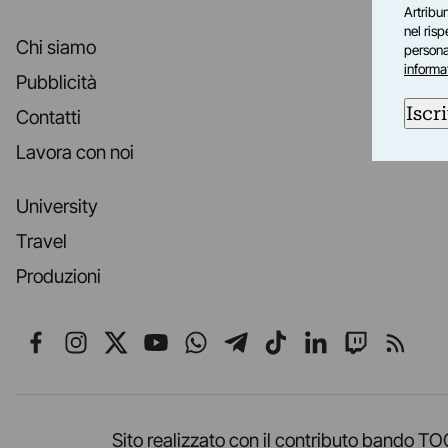
Artribun
nel ris
Chi siamo
personal
informa
Pubblicità
Iscri
Contatti
Lavora con noi
University
Travel
Produzioni
Seguici su Facebook
Seguici su Instagram
Seguici su X
Seguici su YouTube
Seguici su WhatsApp
Seguici su Telegr
Seguici su TikT
Seguici su L
Seguici 
Segui
Sito realizzato con il contributo band