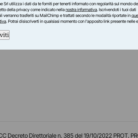
e Srl utilizza i dati da te forniti per tenerti informato con regolarità sul mondo del
petto della privacy come indicato nella
nostra informativa
. Iscrivendoti i tuoi dati
i verranno trasferiti su MailChimp e trattati secondo le modalità riportate in
que
tiva
. Potrai disiscriverti in qualsiasi momento con l'apposito link presente nelle 
viti
am
ok
inkedIn
su Twitch
ci su Rss
o TOCC Decreto Direttoriale n. 385 del 19/10/2022 