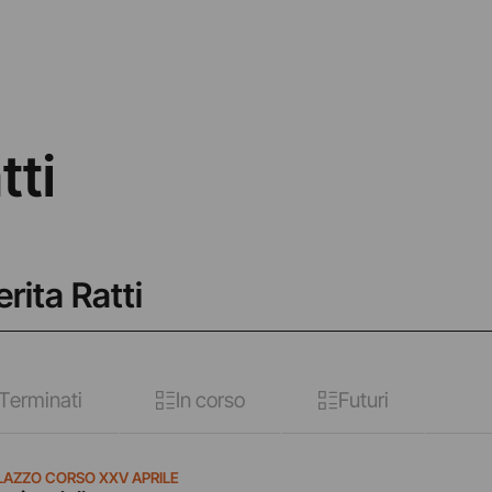
tti
rita Ratti
Terminati
In corso
Futuri
LAZZO CORSO XXV APRILE