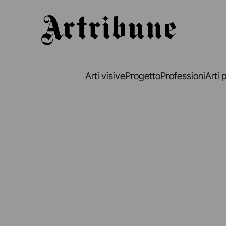
Artribune
Arti visive
Progetto
Professioni
Arti 