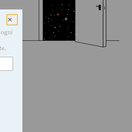
 ogni
e
te.