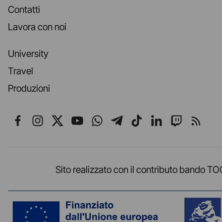
Contatti
Lavora con noi
University
Travel
Produzioni
Seguici su Facebook
Seguici su Instagram
Seguici su X
Seguici su YouTube
Seguici su WhatsApp
Seguici su Telegr
Seguici su TikT
Seguici su L
Seguici 
Segui
Sito realizzato con il contributo band