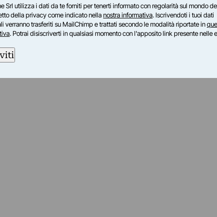
e Srl utilizza i dati da te forniti per tenerti informato con regolarità sul mondo del
petto della privacy come indicato nella
nostra informativa
. Iscrivendoti i tuoi dati
i verranno trasferiti su MailChimp e trattati secondo le modalità riportate in
que
tiva
. Potrai disiscriverti in qualsiasi momento con l'apposito link presente nelle 
viti