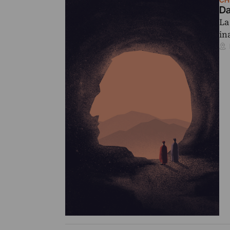
Da
La
in