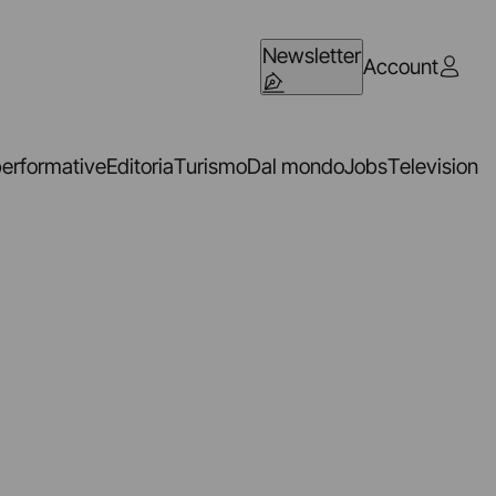
Newsletter
Account
performative
Editoria
Turismo
Dal mondo
Jobs
Television