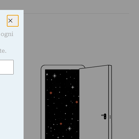
 ogni
e
te.