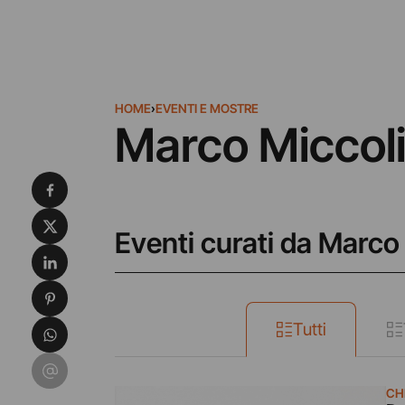
HOME
›
EVENTI E MOSTRE
Marco Miccol
Condividi su Facebook
Condividi su X
Eventi curati da Marco
Condividi su LinkedIn
Condividi su Pinterest
Condividi su WhatsApp
Tutti
Condividi su Email
CH