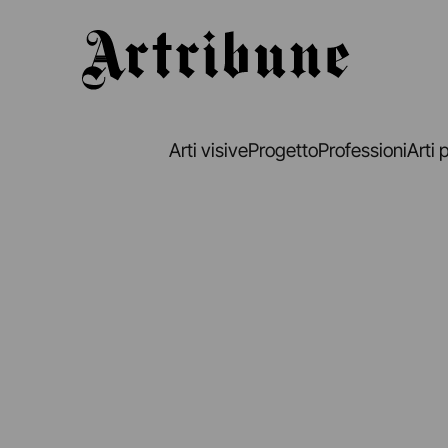
Artribune
Arti visive
Progetto
Professioni
Arti 