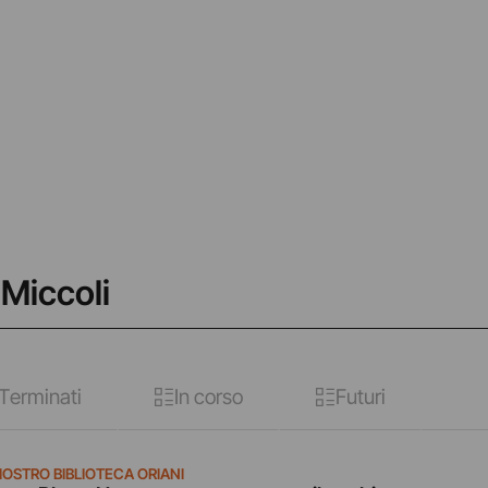
i
 Miccoli
Terminati
In corso
Futuri
IOSTRO BIBLIOTECA ORIANI