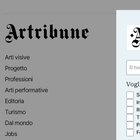
Artribune
Arti visive
Nom
Progetto
(Obbli
Professioni
Nome
Vogl
Arti performative
S
Editoria
I
R
Turismo
T
Dal mondo
P
F
Jobs