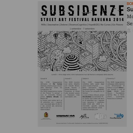
BO
Su
Mo
Se