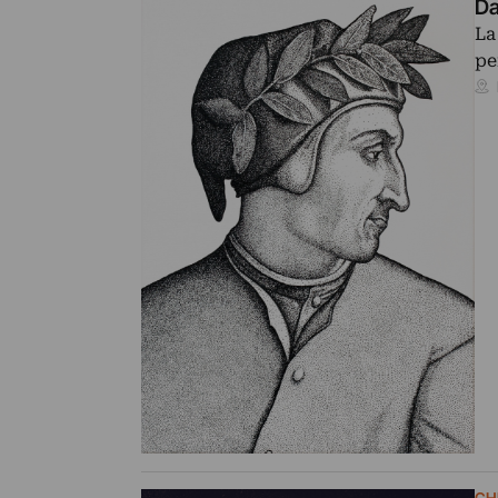
Da
La
pe
CH