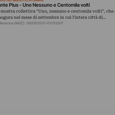
nte Plus - Uno Nessuno e Centomila volti
 mostra collettiva “Uno, nessuno e centomila volti”, che 
augura nel mese di settembre in cui l’intera città di…
09/09/2017
–
01/11/2017
Ravenna (RA)