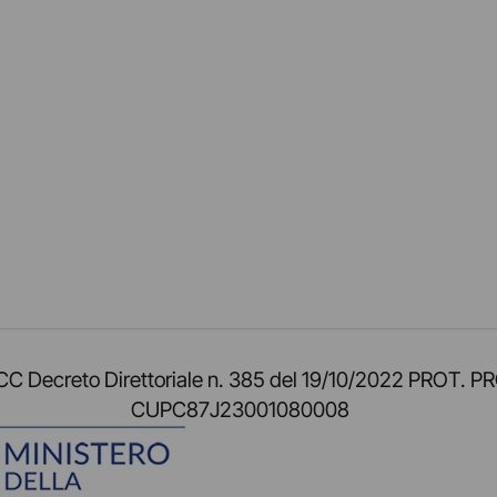
am
ok
inkedIn
su Twitch
ci su Rss
o TOCC Decreto Direttoriale n. 385 del 19/10/2022 
CUPC87J23001080008