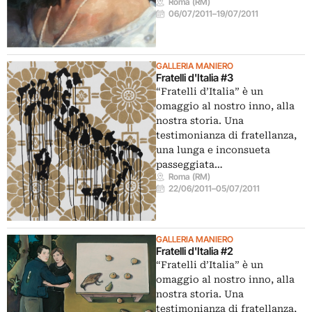
Roma (RM)
06/07/2011
–
19/07/2011
GALLERIA MANIERO
Fratelli d'Italia #3
“Fratelli d’Italia” è un
omaggio al nostro inno, alla
nostra storia. Una
testimonianza di fratellanza,
una lunga e inconsueta
passeggiata…
Roma (RM)
22/06/2011
–
05/07/2011
GALLERIA MANIERO
Fratelli d'Italia #2
“Fratelli d’Italia” è un
omaggio al nostro inno, alla
nostra storia. Una
testimonianza di fratellanza,