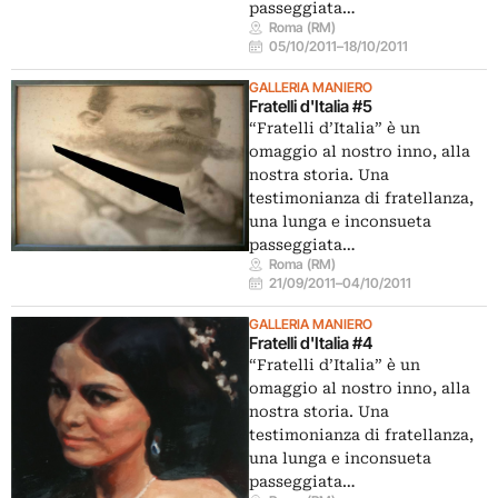
passeggiata…
Roma (RM)
05/10/2011
–
18/10/2011
GALLERIA MANIERO
Fratelli d'Italia #5
“Fratelli d’Italia” è un
omaggio al nostro inno, alla
nostra storia. Una
testimonianza di fratellanza,
una lunga e inconsueta
passeggiata…
Roma (RM)
21/09/2011
–
04/10/2011
GALLERIA MANIERO
Fratelli d'Italia #4
“Fratelli d’Italia” è un
omaggio al nostro inno, alla
nostra storia. Una
testimonianza di fratellanza,
una lunga e inconsueta
passeggiata…