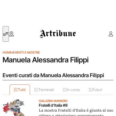
Artribune
HOME
›
EVENTI E MOSTRE
Manuela Alessandra Filippi
Eventi curati da Manuela Alessandra Filippi
Tutti
Terminati
In corso
Futuri
GALLERIA MANIERO
Fratelli d’Italia #8
La mostra Fratelli d’Italia è giunta al suo
ultimo e attesissimo appuntamento,