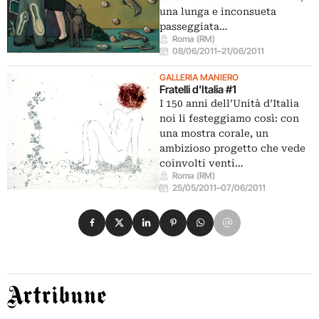
una lunga e inconsueta
passeggiata…
Roma (RM)
08/06/2011
–
21/06/2011
GALLERIA MANIERO
Fratelli d'Italia #1
I 150 anni dell’Unità d’Italia
noi li festeggiamo così: con
una mostra corale, un
ambizioso progetto che vede
coinvolti venti…
Roma (RM)
25/05/2011
–
07/06/2011
Condividi su Facebook
Condividi su X
Condividi su LinkedIn
Condividi su Pinterest
Condividi su WhatsApp
Condividi su Email
Artribune