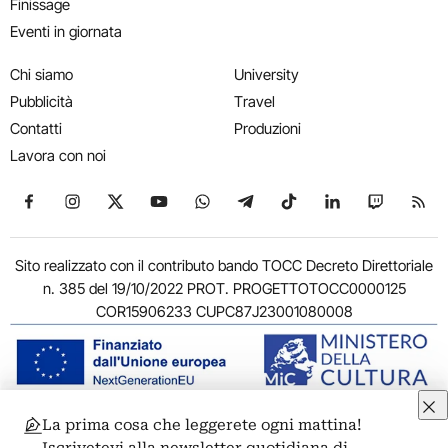
Finissage
Eventi in giornata
Chi siamo
University
Pubblicità
Travel
Contatti
Produzioni
Lavora con noi
Seguici su Facebook
Seguici su Instagram
Seguici su X
Seguici su YouTube
Seguici su WhatsApp
Seguici su Telegram
Seguici su TikTok
Seguici su Link
Seguici su
Segui
Sito realizzato con il contributo bando TOCC Decreto Direttoriale
n. 385 del 19/10/2022 PROT. PROGETTOTOCC0000125
COR15906233 CUPC87J23001080008
La prima cosa che leggerete ogni mattina!
© 2011-2026 ARTRIBUNE srl – Corso Vittorio Emanuele II, 287 –