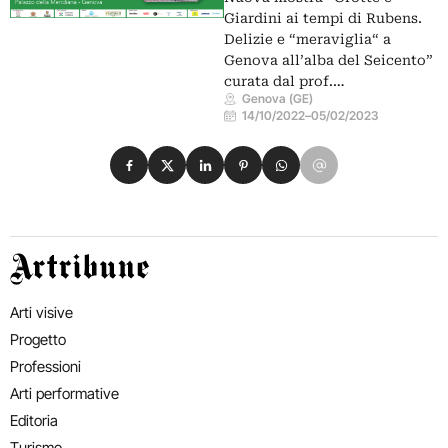
Giardini ai tempi di Rubens.
Delizie e “meraviglia“ a
Genova all’alba del Seicento”
curata dal prof.…
Genova (GE)
14/10/2022
–
05/02/2023
Condividi su Facebook
Condividi su X
Condividi su LinkedIn
Condividi su Pinterest
Condividi su WhatsApp
Condividi su Email
Artribune
Arti visive
Progetto
Professioni
Arti performative
Editoria
Turismo