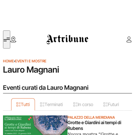
Artribune
HOME
›
EVENTI E MOSTRE
Lauro Magnani
Eventi curati da Lauro Magnani
Tutti
Terminati
In corso
Futuri
PALAZZO DELLA MERIDIANA
Grotte e Giardini ai tempi di
Rubens
Nuova mostra “Grotte e