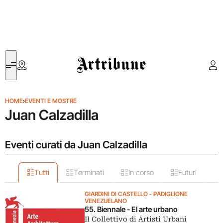
Artribune
HOME
›
EVENTI E MOSTRE
Juan Calzadilla
Eventi curati da Juan Calzadilla
Tutti
Terminati
In corso
Futuri
GIARDINI DI CASTELLO - PADIGLIONE
VENEZUELANO
55. Biennale - El arte urbano
Il Collettivo di Artisti Urbani