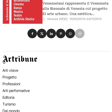
Venezuelani rappresenta il Venezuela
alla Biennale di Venezia col progetto
El arte urbano. Una estética…
Venezia (VE)
31/05/2013
–
24/11/2013
Condividi su Facebook
Condividi su X
Condividi su LinkedIn
Condividi su Pinterest
Condividi su WhatsApp
Condividi su Email
Artribune
Arti visive
Progetto
Professioni
Arti performative
Editoria
Turismo
Dal mondo