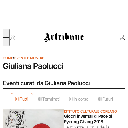
Artribune
HOME
›
EVENTI E MOSTRE
Giuliana Paolucci
Eventi curati da Giuliana Paolucci
Tutti
Terminati
In corso
Futuri
ISTITUTO CULTURALE COREANO
Giochi invernali di Pace di
Pyeong Chang 2018
La mostra, a cura della