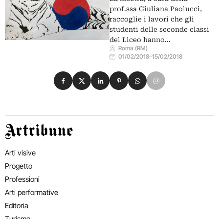
prof.ssa Giuliana Paolucci,
raccoglie i lavori che gli
studenti delle seconde classi
del Liceo hanno…
Roma (RM)
01/02/2018
–
15/02/2018
Condividi su Facebook
Condividi su X
Condividi su LinkedIn
Condividi su Pinterest
Condividi su WhatsApp
Condividi su Email
Artribune
Arti visive
Progetto
Professioni
Arti performative
Editoria
Turismo