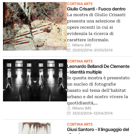
CORTINA ARTE
Giulio Crisanti - Fuoco dentro
La mostra di Giulio Crisanti
presenta una selezione di
opere recenti in cui si
evidenzia la ricerca di
carattere informale.
Milano (MI)
20/05/2014
–
31/05/2014
CORTINA ARTE
Leonardo Bellandi De Clemente
- Identità multiple
In questa mostra è presentato
un nucleo di fotografie
basato sul tema dell’habitat
urbano e del nostro vivere la
quotidianità,…
Milano (MI)
25/03/2014
–
12/04/2014
CORTINA ARTE
Giusi Santoro - Il linguaggio del