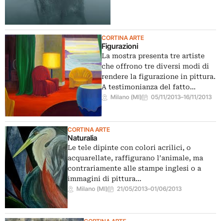
CORTINA ARTE
Figurazioni
La mostra presenta tre artiste
che offrono tre diversi modi di
rendere la figurazione in pittura.
A testimonianza del fatto…
Milano (MI)
05/11/2013
–
16/11/2013
CORTINA ARTE
Naturalia
Le tele dipinte con colori acrilici, o
acquarellate, raffigurano l’animale, ma
contrariamente alle stampe inglesi o a
immagini di pittura…
Milano (MI)
21/05/2013
–
01/06/2013