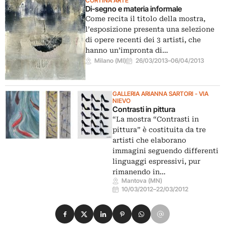
CORTINA ARTE
Di-segno e materia informale
Come recita il titolo della mostra,
l’esposizione presenta una selezione
di opere recenti dei 3 artisti, che
hanno un’impronta di…
Milano (MI)
26/03/2013
–
06/04/2013
GALLERIA ARIANNA SARTORI - VIA
NIEVO
Contrasti in pittura
“La mostra “Contrasti in
pittura” è costituita da tre
artisti che elaborano
immagini seguendo differenti
linguaggi espressivi, pur
rimanendo in…
Mantova (MN)
10/03/2012
–
22/03/2012
Condividi su Facebook
Condividi su X
Condividi su LinkedIn
Condividi su Pinterest
Condividi su WhatsApp
Condividi su Email