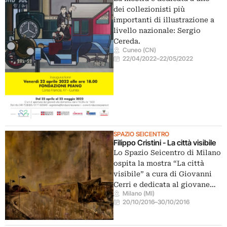
dei collezionisti più
importanti di illustrazione a
livello nazionale: Sergio
Cereda.
Cuneo (CN)
22/04/2022
–
22/05/2022
SPAZIO SEICENTRO
Filippo Cristini - La città visibile
Lo Spazio Seicentro di Milano
ospita la mostra “La città
visibile” a cura di Giovanni
Cerri e dedicata al giovane…
Milano (MI)
20/10/2016
–
30/10/2016