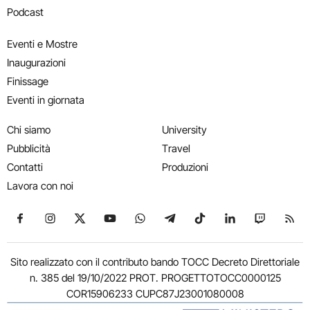
Podcast
Eventi e Mostre
Inaugurazioni
Finissage
Eventi in giornata
Chi siamo
University
Pubblicità
Travel
Contatti
Produzioni
Lavora con noi
Seguici su Facebook
Seguici su Instagram
Seguici su X
Seguici su YouTube
Seguici su WhatsApp
Seguici su Telegram
Seguici su TikTok
Seguici su Link
Seguici su
Segui
Sito realizzato con il contributo bando TOCC Decreto Direttoriale
n. 385 del 19/10/2022 PROT. PROGETTOTOCC0000125
COR15906233 CUPC87J23001080008