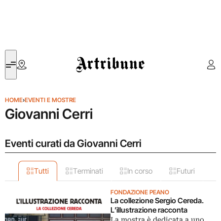
Artribune
HOME
›
EVENTI E MOSTRE
Giovanni Cerri
Eventi curati da Giovanni Cerri
Tutti
Terminati
In corso
Futuri
FONDAZIONE PEANO
La collezione Sergio Cereda.
L’illustrazione racconta
La mostra è dedicata a uno