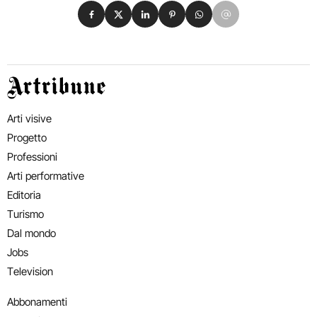
Condividi su Facebook
Condividi su X
Condividi su LinkedIn
Condividi su Pinterest
Condividi su WhatsApp
Condividi su Email
Artribune
Arti visive
Progetto
Professioni
Arti performative
Editoria
Turismo
Dal mondo
Jobs
Television
Abbonamenti