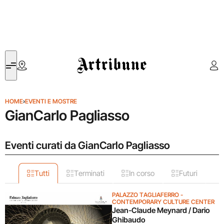
Artribune
HOME
›
EVENTI E MOSTRE
GianCarlo Pagliasso
Eventi curati da GianCarlo Pagliasso
Tutti
Terminati
In corso
Futuri
PALAZZO TAGLIAFERRO -
CONTEMPORARY CULTURE CENTER
Jean-Claude Meynard / Dario
Ghibaudo