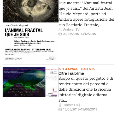
Due mostre: “L’animal frattal
que je suis..” dell’artista Jean
Claude Meynard, porta ad
Andora opere fotografiche del
suo Bestiario Frattale,…
Andora (SV)
31/10/2015
–
13/12/2015
ART & SPACE - LUISI SPA
Oltre il sublime
Scopo di questo progetto è di
render conto dei percorsi e
delle direzioni che la ricerca
‘pittorica’ digitale odierna
sta…
Trieste (TS)
15/05/2013
–
15/06/2013