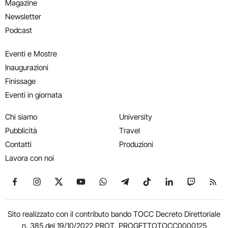
Magazine
Newsletter
Podcast
Eventi e Mostre
Inaugurazioni
Finissage
Eventi in giornata
Chi siamo
University
Pubblicità
Travel
Contatti
Produzioni
Lavora con noi
Seguici su Facebook
Seguici su Instagram
Seguici su X
Seguici su YouTube
Seguici su WhatsApp
Seguici su Telegram
Seguici su TikTok
Seguici su Link
Seguici su
Segui
Sito realizzato con il contributo bando TOCC Decreto Direttoriale
n. 385 del 19/10/2022 PROT. PROGETTOTOCC0000125