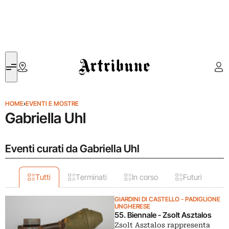
Artribune
HOME
›
EVENTI E MOSTRE
Gabriella Uhl
Eventi curati da Gabriella Uhl
Tutti
Terminati
In corso
Futuri
GIARDINI DI CASTELLO - PADIGLIONE
UNGHERESE
55. Biennale - Zsolt Asztalos
Zsolt Asztalos rappresenta