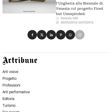
l’Ungheria alla Biennale di
Venezia col progetto Fired
but Unexploded.
Venezia (VE)
30/05/2013
–
24/11/2013
Condividi su Facebook
Condividi su X
Condividi su LinkedIn
Condividi su Pinterest
Condividi su WhatsApp
Condividi su Email
Artribune
Arti visive
Progetto
Professioni
Arti performative
Editoria
Turismo