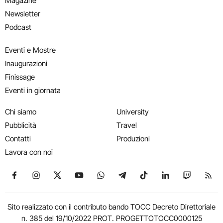
Magazine
Newsletter
Podcast
Eventi e Mostre
Inaugurazioni
Finissage
Eventi in giornata
Chi siamo
University
Pubblicità
Travel
Contatti
Produzioni
Lavora con noi
Seguici su Facebook
Seguici su Instagram
Seguici su X
Seguici su YouTube
Seguici su WhatsApp
Seguici su Telegram
Seguici su TikTok
Seguici su Link
Seguici su
Segui
Sito realizzato con il contributo bando TOCC Decreto Direttoriale
n. 385 del 19/10/2022 PROT. PROGETTOTOCC0000125