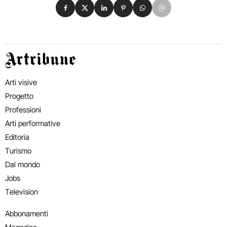
Condividi su Facebook
Condividi su X
Condividi su LinkedIn
Condividi su Pinterest
Condividi su WhatsApp
Condividi su Email
Artribune
Arti visive
Progetto
Professioni
Arti performative
Editoria
Turismo
Dal mondo
Jobs
Television
Abbonamenti