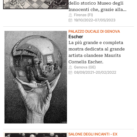
dello storico Museo degli
Innocenti che, grazie alla…
Firenze (FI)
19/10/2022
–
07/05/2023
PALAZZO DUCALE DI GENOVA
Escher
La più grande e completa
mostra dedicata al grande
artista olandese Maurits
Cornelis Escher.
Genova (GE)
08/09/2021
–
20/02/2022
SALONE DEGLI INCANTI - EX