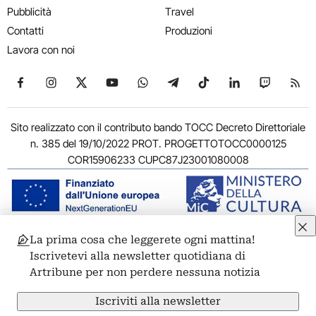
Pubblicità
Travel
Contatti
Produzioni
Lavora con noi
Seguici su Facebook
Seguici su Instagram
Seguici su X
Seguici su YouTube
Seguici su WhatsApp
Seguici su Telegram
Seguici su TikTok
Seguici su Link
Seguici su
Segui
Sito realizzato con il contributo bando TOCC Decreto Direttoriale
n. 385 del 19/10/2022 PROT. PROGETTOTOCC0000125
COR15906233 CUPC87J23001080008
La prima cosa che leggerete ogni mattina!
© 2011-2026 ARTRIBUNE srl – Corso Vittorio Emanuele II, 287 –
Iscrivetevi alla newsletter quotidiana di
00186 Roma - P.I. 11381581005
Artribune per non perdere nessuna notizia
Privacy: Responsabile della protezione dei dati personali
ARTRIBUNE srl – Corso Vittorio Emanuele II, 287 – 00186 Roma
Iscriviti alla newsletter
Termini e condizioni
Privacy Policy
Cookie Policy
Credits