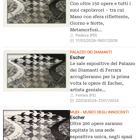
Con oltre 150 opere e tutti i
suoi capolavori – tra cui
Mano con sfera riflettente,
Giorno e Notte,
Metamorfosi…
Padova (PD)
17/02/2026
–
19/07/2026
PALAZZO DEI DIAMANTI
Escher
Le sale espositive del Palazzo
dei Diamanti di Ferrara
accoglieranno per la prima
volta le opere di Escher,
artista geniale…
Ferrara (FE)
22/03/2024
–
21/07/2024
MUDI - MUSEO DEGLI INNOCENTI
Escher
Oltre 200 opere saranno
ospitate in una sede
espositiva unica, negli spazi