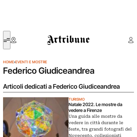
Artribune
HOME
›
EVENTI E MOSTRE
Federico Giudiceandrea
Articoli dedicati a Federico Giudiceandrea
TURISMO
Natale 2022. Le mostre da
vedere a Firenze
Una guida alle mostre da
vedere in città durante le
feste, tra grandi fotografi del
Novecento, collezionisti