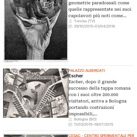
geometrie paradossali come
quelle rappresentate nei suoi
capolavori più noti come…
Treviso (TV)
29/10/2015
–
03/04/2016
PALAZZO ALBERGATI
Escher
Escher, dopo il grande
successo della tappa romana
con i suoi oltre 200.000
visitatori, arriva a Bologna
portando costruzioni
impossibili,…
Bologna (BO)
11/03/2015
–
19/07/2015
CESAC - CENTRO SPERIMENTALE PER