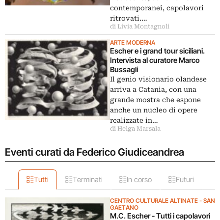
contemporanei, capolavori
ritrovati.…
di Livia Montagnoli
ARTE MODERNA
Escher e i grand tour siciliani.
Intervista al curatore Marco
Bussagli
Il genio visionario olandese
arriva a Catania, con una
grande mostra che espone
anche un nucleo di opere
realizzate in…
di Helga Marsala
Eventi curati da Federico Giudiceandrea
Tutti
Terminati
In corso
Futuri
CENTRO CULTURALE ALTINATE - SAN
GAETANO
M.C. Escher - Tutti i capolavori