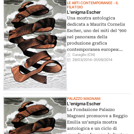
LE ARTI CONTEMPORANEE - IL
FILATOIO
L'enigma Escher
Una mostra antologica
dedicata a Maurits Cornelis
Escher, uno dei miti del ‘900
nel panorama della
produzione grafica
contemporanea europea:…
Caraglio (CN)
29/03/2014
–
31/08/2014
PALAZZO MAGNANI
L'enigma Escher
La Fondazione Palazzo
Magnani promuove a Reggio
Emilia un’ampia mostra
antologica e un ciclo di