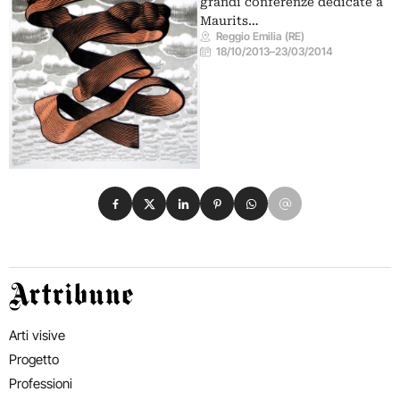
grandi conferenze dedicate a
Maurits…
Reggio Emilia (RE)
18/10/2013
–
23/03/2014
Condividi su Facebook
Condividi su X
Condividi su LinkedIn
Condividi su Pinterest
Condividi su WhatsApp
Condividi su Email
Artribune
Arti visive
Progetto
Professioni