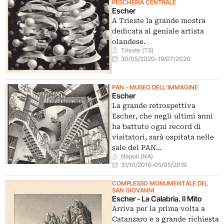
PESCHERIA CENTRALE
Escher
A Trieste la grande mostra
dedicata al geniale artista
olandese.
Trieste (TS)
30/05/2020
–
19/07/2020
PAN - MUSEO DELL’IMMAGINE
Escher
La grande retrospettiva
Escher, che negli ultimi anni
ha battuto ogni record di
visitatori, sarà ospitata nelle
sale del PAN…
Napoli (NA)
31/10/2018
–
05/05/2019
COMPLESSO MONUMENTALE DEL
SAN GIOVANNI
Escher - La Calabria. Il Mito
Arriva per la prima volta a
Catanzaro e a grande richiesta