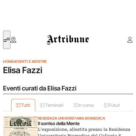
Artribune
HOME
›
EVENTI E MOSTRE
Elisa Fazzi
Eventi curati da Elisa Fazzi
Tutti
Terminati
In corso
Futuri
RESIDENZA UNIVERSITARIA BIOMEDICA
Il sorriso della Mente
L’esposizione, allestita presso la Residenza
Universitaria Biomedica del Collegio S.