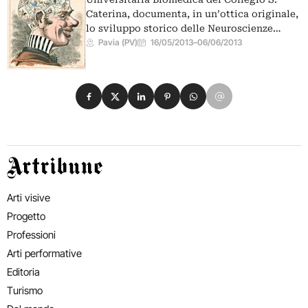
Caterina, documenta, in un’ottica originale,
lo sviluppo storico delle Neuroscienze…
Pavia (PV)
16/05/2013
–
06/06/2013
Condividi su Facebook
Condividi su X
Condividi su LinkedIn
Condividi su Pinterest
Condividi su WhatsApp
Condividi su Email
Artribune
Arti visive
Progetto
Professioni
Arti performative
Editoria
Turismo