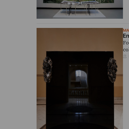
MA
En
Fo
co