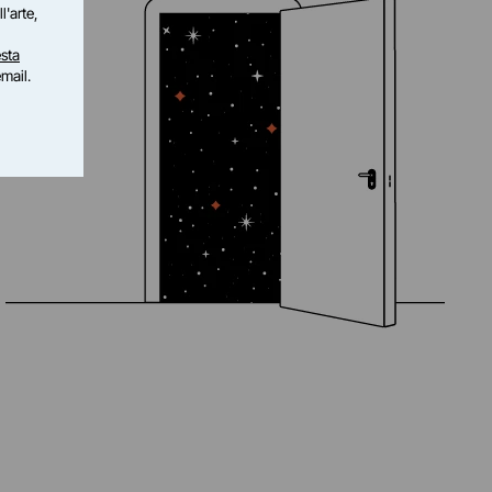
l'arte,
sta
email.