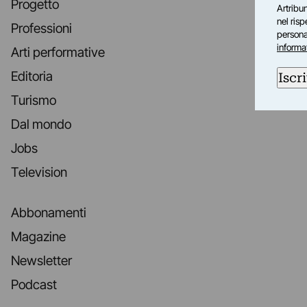
Progetto
Artribun
nel ris
Professioni
personal
informa
Arti performative
Editoria
Iscri
Turismo
Dal mondo
Jobs
Television
Abbonamenti
Magazine
Newsletter
Podcast