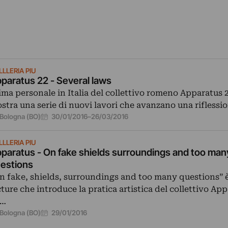
LLERIA PIU
paratus 22 - Several laws
ima personale in Italia del collettivo romeno Apparatus 2
stra una serie di nuovi lavori che avanzano una riflessi
30/01/2016
–
26/03/2016
Bologna (BO)
LLERIA PIU
paratus - On fake shields surroundings and too man
estions
n fake, shields, surroundings and too many questions” 
cture che introduce la pratica artistica del collettivo Ap
a…
29/01/2016
Bologna (BO)