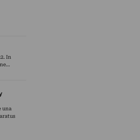
2. In
one…
y
è una
paratus