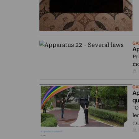
GAL
Ap
Pr
mo
GAL
Ap
qu
“O
le
d