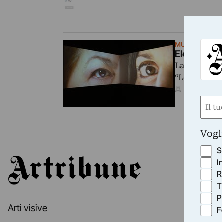
MURATCENTOV
Elena Bella
La Galleria
“Looking for
Bari (BA)
Nom
(Requ
First
Vogl
S
Artribune
I
R
T
P
Arti visive
F