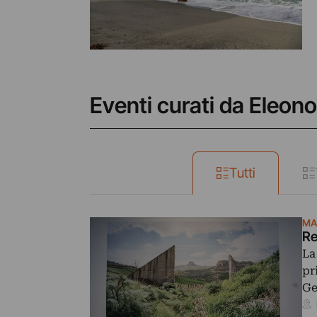
Eventi curati da Eleono
Tutti
MA
Re
La
pr
Ge