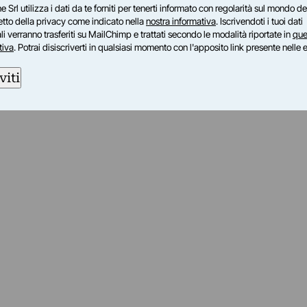
e Srl utilizza i dati da te forniti per tenerti informato con regolarità sul mondo del
petto della privacy come indicato nella
nostra informativa
. Iscrivendoti i tuoi dati
i verranno trasferiti su MailChimp e trattati secondo le modalità riportate in
que
tiva
. Potrai disiscriverti in qualsiasi momento con l'apposito link presente nelle 
viti