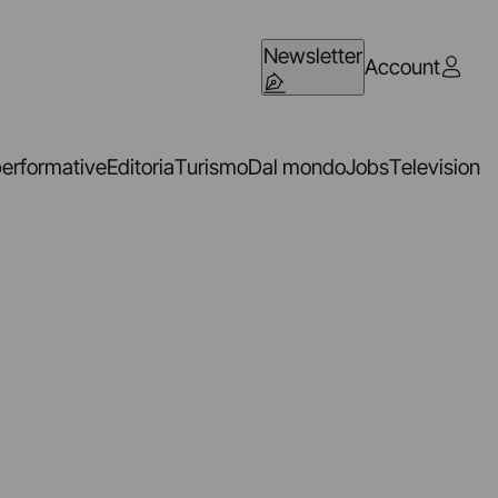
Newsletter
Account
performative
Editoria
Turismo
Dal mondo
Jobs
Television