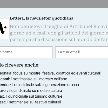
Lettera, la newsletter quotidiana
ENTIDUE ARTE CONTEMPORANEA
ntoni - Looking for E.B.
Non perdetevi il meglio di Artribune! Ricevi
 Muratcentoventidue prosegue il suo programma esposit
giorno un'e-mail con gli articoli del giorno 
 E.B.”, mostra personale di Elena Bellantoni a cura di…
partecipa alla discussione sul mondo dell'ar
29/09/2012
–
24/10/2012
e
Email
ired)
(Required)
io ricevere anche:
egnala
: focus su mostre, festival, didattica ed eventi culturali
ncanti
: il settimanale sul mercato dell'arte
ender
: il quindicinale sulla rigenerazione urbana
ailor
: il quindicinale su moda e cultura
ax
: Il quindicinale sul turismo culturale
est
: il settimanale sui festival culturali