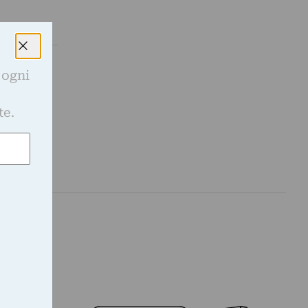
 ogni
ivo con
e
te.