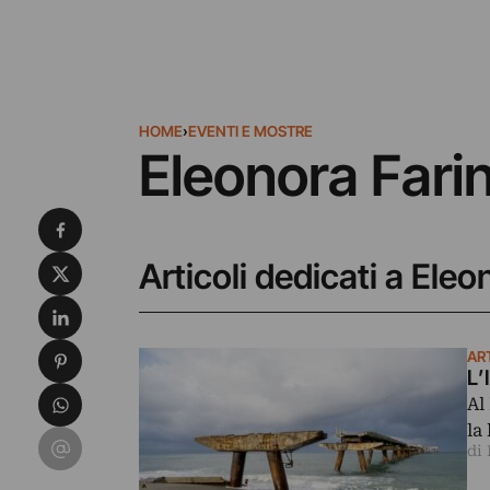
HOME
›
EVENTI E MOSTRE
Eleonora Fari
Condividi su Facebook
Condividi su X
Articoli dedicati a Eleo
Condividi su LinkedIn
Condividi su Pinterest
AR
L’
Condividi su WhatsApp
Al
la
Condividi su Email
di