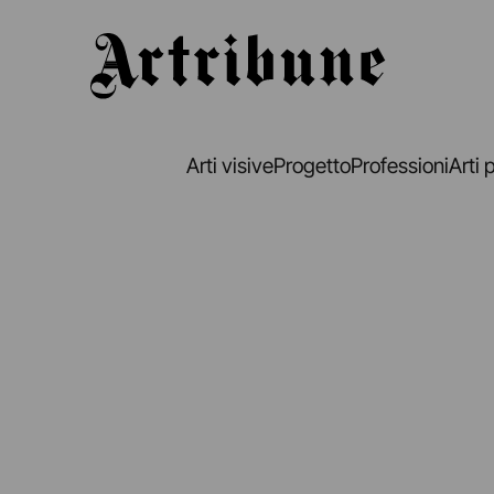
Artribune
Arti visive
Progetto
Professioni
Arti 