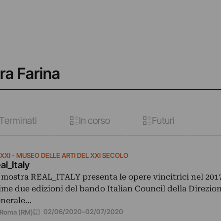
ra Farina
Terminati
In corso
Futuri
XXI - MUSEO DELLE ARTI DEL XXI SECOLO
al_Italy
 mostra REAL_ITALY presenta le opere vincitrici nel 2017
ime due edizioni del bando Italian Council della Direzio
nerale…
02/06/2020
–
02/07/2020
Roma (RM)