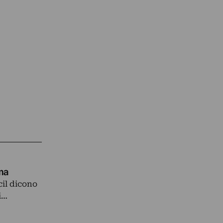
oma
cil dicono
i…