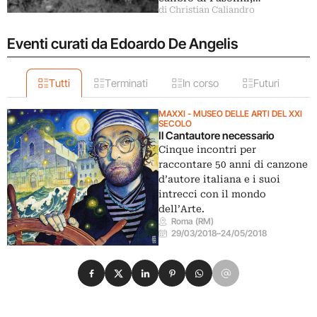
di Christian Caliandro
Eventi curati da Edoardo De Angelis
Tutti
Terminati
In corso
Futuri
MAXXI - MUSEO DELLE ARTI DEL XXI
SECOLO
Il Cantautore necessario
Cinque incontri per
raccontare 50 anni di canzone
d’autore italiana e i suoi
intrecci con il mondo
dell’Arte.
Roma (RM)
29/03/2018
–
24/05/2018
Condividi su Facebook
Condividi su X
Condividi su LinkedIn
Condividi su Pinterest
Condividi su WhatsApp
Condividi su Email