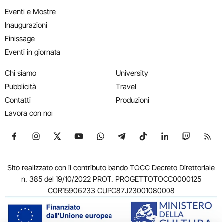
Eventi e Mostre
Inaugurazioni
Finissage
Eventi in giornata
Chi siamo
University
Pubblicità
Travel
Contatti
Produzioni
Lavora con noi
Seguici su Facebook
Seguici su Instagram
Seguici su X
Seguici su YouTube
Seguici su WhatsApp
Seguici su Telegram
Seguici su TikTok
Seguici su Link
Seguici su
Segui
Sito realizzato con il contributo bando TOCC Decreto Direttoriale
n. 385 del 19/10/2022 PROT. PROGETTOTOCC0000125
COR15906233 CUPC87J23001080008