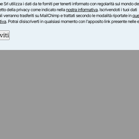
e Srl utilizza i dati da te forniti per tenerti informato con regolarità sul mondo del
petto della privacy come indicato nella
nostra informativa
. Iscrivendoti i tuoi dati
i verranno trasferiti su MailChimp e trattati secondo le modalità riportate in
que
tiva
. Potrai disiscriverti in qualsiasi momento con l'apposito link presente nelle 
viti