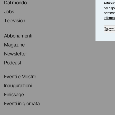
Dal mondo
Artribun
nel ris
Jobs
personal
informa
Television
Iscri
Abbonamenti
Magazine
Newsletter
Podcast
Eventi e Mostre
Inaugurazioni
Finissage
Eventi in giornata