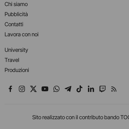
Chi siamo
Pubblicità
Contatti
Lavora con noi
University
Travel
Produzioni
Seguici su Facebook
Seguici su Instagram
Seguici su X
Seguici su YouTube
Seguici su WhatsApp
Seguici su Telegr
Seguici su TikT
Seguici su L
Seguici 
Segui
Sito realizzato con il contributo band