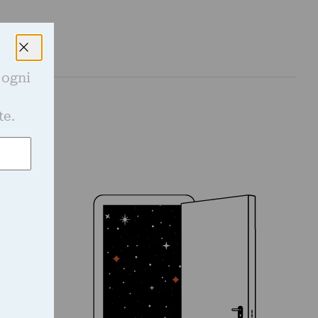
 ogni
e
te.