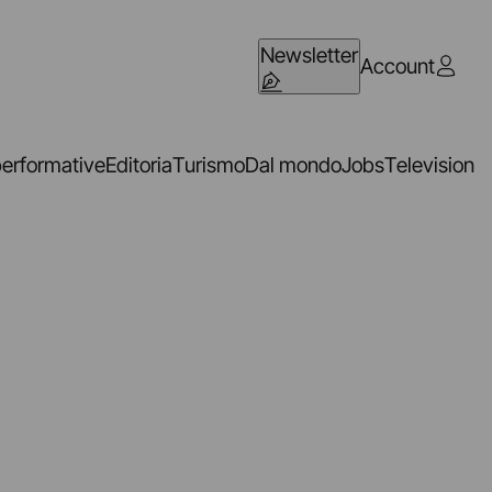
Newsletter
Account
performative
Editoria
Turismo
Dal mondo
Jobs
Television