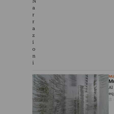
MU
M
Al
eq