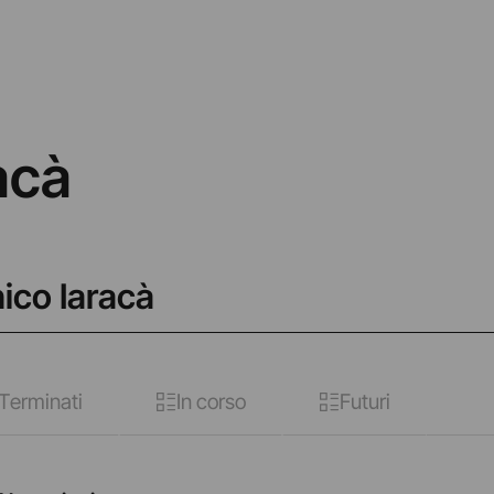
acà
ico Iaracà
Terminati
In corso
Futuri