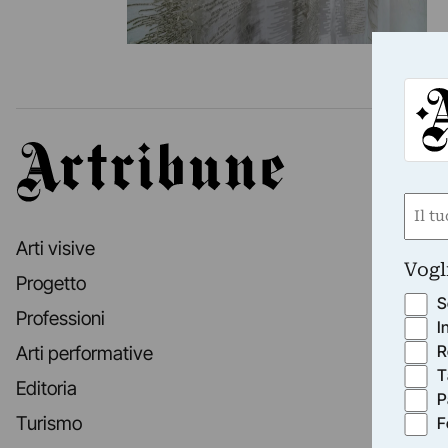
Artribune
Nom
(Requ
Arti visive
First
Vogl
Progetto
S
Professioni
I
R
Arti performative
T
Editoria
P
Turismo
F