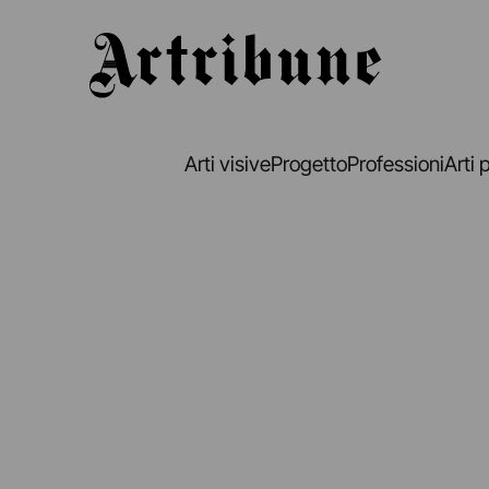
Artribune
Arti visive
Progetto
Professioni
Arti 