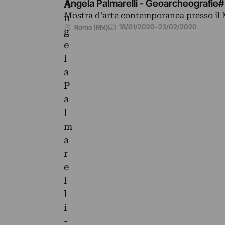
Angela Palmarelli - Geoarcheografie#
Mostra d’arte contemporanea presso il M
18/01/2020
–
23/02/2020
Roma (RM)