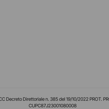
am
ok
inkedIn
su Twitch
ci su Rss
o TOCC Decreto Direttoriale n. 385 del 19/10/2022 
CUPC87J23001080008