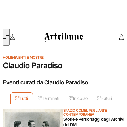
Artribune
HOME
›
EVENTI E MOSTRE
Claudio Paradiso
Eventi curati da Claudio Paradiso
Tutti
Terminati
In corso
Futuri
SPAZIO COMEL PER L'ARTE
CONTEMPORANEA
Storie e Personaggi dagli Archivi
del DMI