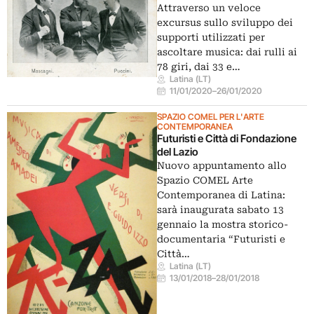
Attraverso un veloce
excursus sullo sviluppo dei
supporti utilizzati per
ascoltare musica: dai rulli ai
78 giri, dai 33 e…
Latina (LT)
11/01/2020
–
26/01/2020
SPAZIO COMEL PER L'ARTE
CONTEMPORANEA
Futuristi e Città di Fondazione
del Lazio
Nuovo appuntamento allo
Spazio COMEL Arte
Contemporanea di Latina:
sarà inaugurata sabato 13
gennaio la mostra storico-
documentaria “Futuristi e
Città…
Latina (LT)
13/01/2018
–
28/01/2018