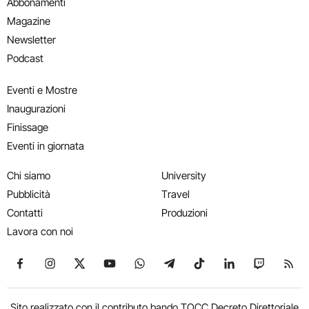
Abbonamenti
Magazine
Newsletter
Podcast
Eventi e Mostre
Inaugurazioni
Finissage
Eventi in giornata
Chi siamo
University
Pubblicità
Travel
Contatti
Produzioni
Lavora con noi
Seguici su Facebook
Seguici su Instagram
Seguici su X
Seguici su YouTube
Seguici su WhatsApp
Seguici su Telegram
Seguici su TikTok
Seguici su Link
Seguici su
Segui
Sito realizzato con il contributo bando TOCC Decreto Direttoriale