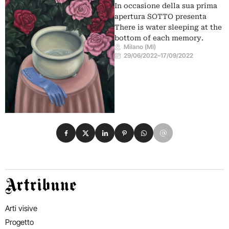
In occasione della sua prima
apertura SOTTO presenta
There is water sleeping at the
bottom of each memory.
Milano (MI)
29/06/2022
–
17/09/2022
Condividi su Facebook
Condividi su X
Condividi su LinkedIn
Condividi su Pinterest
Condividi su WhatsApp
Condividi su Email
Artribune
Arti visive
Progetto