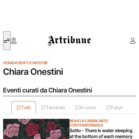
Artribune
HOME
›
EVENTI E MOSTRE
Chiara Onestini
Eventi curati da Chiara Onestini
Tutti
Terminati
In corso
Futuri
RENATA FABBRI ARTE
CONTEMPORANEA
Sotto - There is water sleeping
at the bottom of each memory