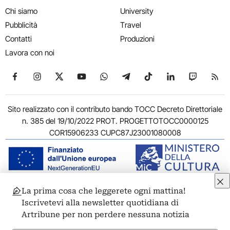
Chi siamo
University
Pubblicità
Travel
Contatti
Produzioni
Lavora con noi
Seguici su Facebook
Seguici su Instagram
Seguici su X
Seguici su YouTube
Seguici su WhatsApp
Seguici su Telegram
Seguici su TikTok
Seguici su Link
Seguici su
Segui
Sito realizzato con il contributo bando TOCC Decreto Direttoriale
n. 385 del 19/10/2022 PROT. PROGETTOTOCC0000125
COR15906233 CUPC87J23001080008
La prima cosa che leggerete ogni mattina!
© 2011-2026 ARTRIBUNE srl – Corso Vittorio Emanuele II, 287 –
Iscrivetevi alla newsletter quotidiana di
00186 Roma - P.I. 11381581005
Artribune per non perdere nessuna notizia
Privacy: Responsabile della protezione dei dati personali
ARTRIBUNE srl – Corso Vittorio Emanuele II, 287 – 00186 Roma