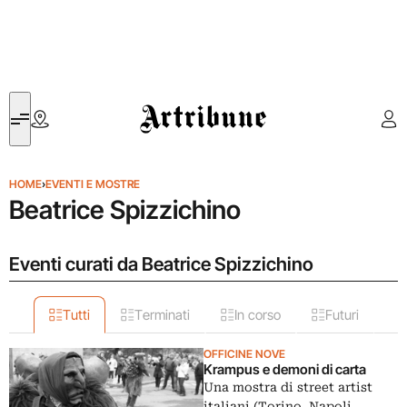
Artribune
HOME
›
EVENTI E MOSTRE
Beatrice Spizzichino
Eventi curati da Beatrice Spizzichino
Tutti
Terminati
In corso
Futuri
OFFICINE NOVE
Krampus e demoni di carta
Una mostra di street artist
italiani (Torino, Napoli,