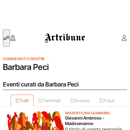
Artribune
HOME
›
EVENTI E MOSTRE
Barbara Peci
Eventi curati da Barbara Peci
Tutti
Terminati
In corso
Futuri
SPAZIOFFICINA QUARNARO
Giovanni Ambroso -
Madovevanno
Il titolo di questa personale