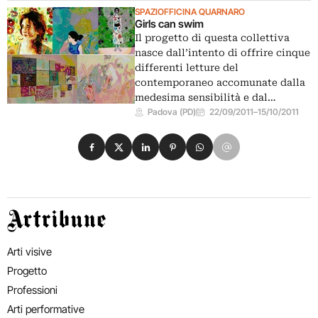
SPAZIOFFICINA QUARNARO
Girls can swim
Il progetto di questa collettiva
nasce dall’intento di offrire cinque
differenti letture del
contemporaneo accomunate dalla
medesima sensibilità e dal…
Padova (PD)
22/09/2011
–
15/10/2011
Condividi su Facebook
Condividi su X
Condividi su LinkedIn
Condividi su Pinterest
Condividi su WhatsApp
Condividi su Email
Artribune
Arti visive
Progetto
Professioni
Arti performative