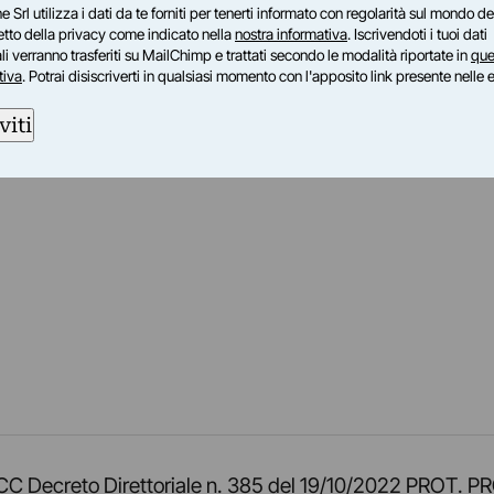
e Srl utilizza i dati da te forniti per tenerti informato con regolarità sul mondo del
petto della privacy come indicato nella
nostra informativa
. Iscrivendoti i tuoi dati
i verranno trasferiti su MailChimp e trattati secondo le modalità riportate in
que
tiva
. Potrai disiscriverti in qualsiasi momento con l'apposito link presente nelle 
viti
am
ok
inkedIn
su Twitch
ci su Rss
o TOCC Decreto Direttoriale n. 385 del 19/10/2022 