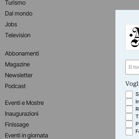
Turismo
Dal mondo
Jobs
Television
Abbonamenti
Nom
Magazine
(Obbli
Newsletter
Nome
Vogl
Podcast
S
I
Eventi e Mostre
R
Inaugurazioni
T
P
Finissage
F
Eventi in giornata