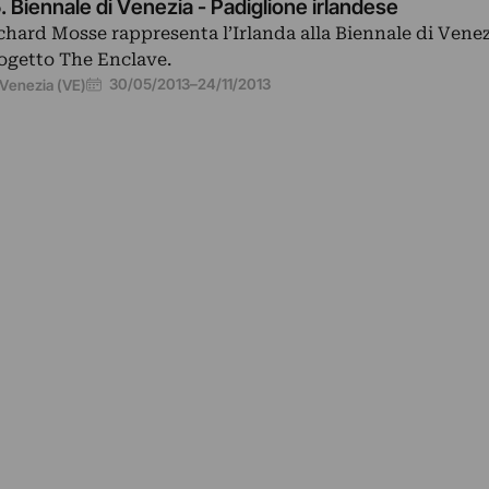
. Biennale di Venezia - Padiglione irlandese
chard Mosse rappresenta l’Irlanda alla Biennale di Venez
ogetto The Enclave.
30/05/2013
–
24/11/2013
Venezia (VE)