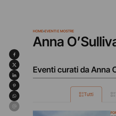
HOME
›
EVENTI E MOSTRE
Anna O’Sulliv
Condividi su Facebook
Condividi su X
Eventi curati da Anna 
Condividi su LinkedIn
Condividi su Pinterest
Condividi su WhatsApp
Tutti
Condividi su Email
FO