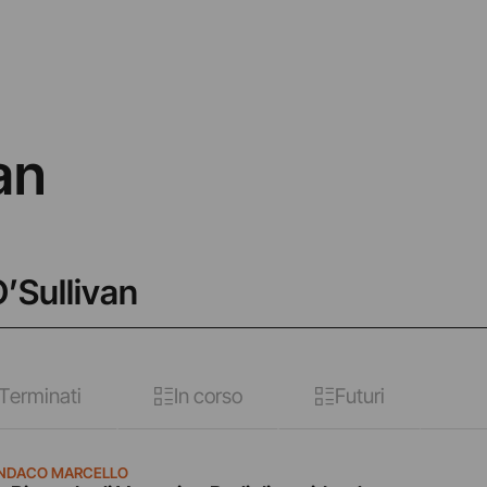
an
O’Sullivan
Terminati
In corso
Futuri
NDACO MARCELLO