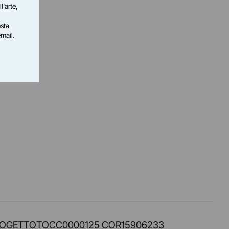
l'arte,
sta
email.
PROT. PROGETTOTOCC0000125 COR15906233