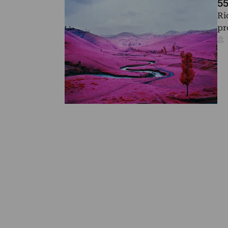
55
Ri
pr