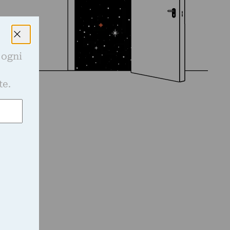
 ogni
e
te.