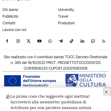
Chi siamo
University
Pubblicità
Travel
Contatti
Produzioni
Lavora con noi
Seguici su Facebook
Seguici su Instagram
Seguici su X
Seguici su YouTube
Seguici su WhatsApp
Seguici su Telegram
Seguici su TikTok
Seguici su Link
Seguici su
Segui
Sito realizzato con il contributo bando TOCC Decreto Direttoriale
n. 385 del 19/10/2022 PROT. PROGETTOTOCC0000125
COR15906233 CUPC87J23001080008
La prima cosa che leggerete ogni mattina!
© 2011-2026 ARTRIBUNE srl – Corso Vittorio Emanuele II, 287 –
Iscrivetevi alla newsletter quotidiana di
00186 Roma - P.I. 11381581005
Artribune per non perdere nessuna notizia
Privacy: Responsabile della protezione dei dati personali