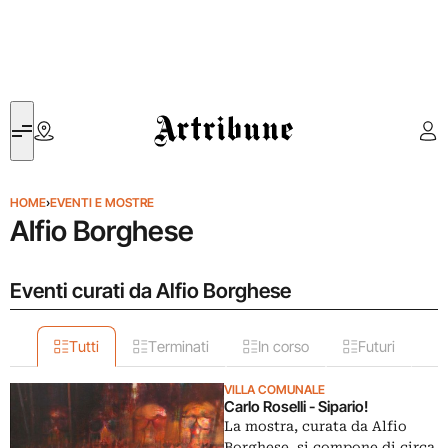
Artribune
HOME
›
EVENTI E MOSTRE
Alfio Borghese
Eventi curati da Alfio Borghese
Tutti
Terminati
In corso
Futuri
VILLA COMUNALE
Carlo Roselli - Sipario!
La mostra, curata da Alfio
Borghese, si compone di circa