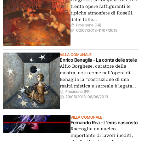
trenta opere raffiguranti le
tipiche atmosfere di Roselli,
dalle folle…
Frosinone (FR)
02/07/2013
–
11/07/2013
VILLA COMUNALE
Enrico Benaglia - La conta delle stelle
Alfio Borghese, curatore della
mostra, nota come nell’opera di
Benaglia la “costruzione di una
realtà mistica e surreale è legata…
Frosinone (FR)
29/05/2013
–
08/06/2013
VILLA COMUNALE
Fernando Rea - L’eros nascosto
Raccoglie un nucleo
importante di lavori inediti,