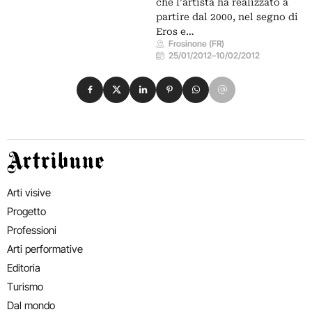
che l’artista ha realizzato a
partire dal 2000, nel segno di
Eros e…
Frosinone (FR)
25/01/2012
–
10/02/2012
Condividi su Facebook
Condividi su X
Condividi su LinkedIn
Condividi su Pinterest
Condividi su WhatsApp
Condividi su Email
Artribune
Arti visive
Progetto
Professioni
Arti performative
Editoria
Turismo
Dal mondo