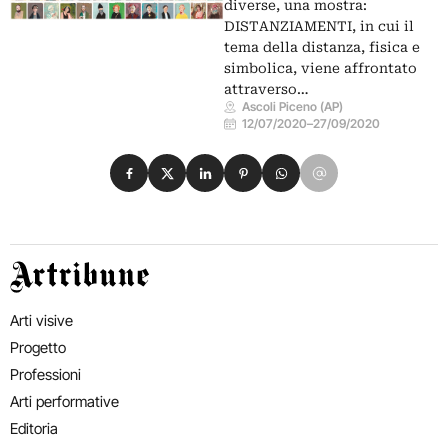
diverse, una mostra:
DISTANZIAMENTI, in cui il
tema della distanza, fisica e
simbolica, viene affrontato
attraverso…
Ascoli Piceno (AP)
12/07/2020
–
27/09/2020
Condividi su Facebook
Condividi su X
Condividi su LinkedIn
Condividi su Pinterest
Condividi su WhatsApp
Condividi su Email
Artribune
Arti visive
Progetto
Professioni
Arti performative
Editoria