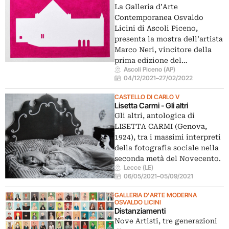
La Galleria d’Arte
Contemporanea Osvaldo
Licini di Ascoli Piceno,
presenta la mostra dell’artista
Marco Neri, vincitore della
prima edizione del…
Ascoli Piceno (AP)
04/12/2021
–
27/02/2022
CASTELLO DI CARLO V
Lisetta Carmi - Gli altri
Gli altri, antologica di
LISETTA CARMI (Genova,
1924), tra i massimi interpreti
della fotografia sociale nella
seconda metà del Novecento.
Lecce (LE)
06/05/2021
–
05/09/2021
GALLERIA D'ARTE MODERNA
OSVALDO LICINI
Distanziamenti
Nove Artisti, tre generazioni