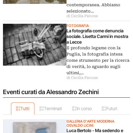
contemporanea. Abbiamo
selezionato…
di Cecilia Pavone
FOTOGRAFIA
La fotografia come denuncia
sociale. Lisetta Carmi in mostra
a Lecce
Il profondo legame con la
Puglia, la fotografia intesa
come strumento per la ricerca
di verità, lo sguardo sugli
ultimi,…
di Cecilia Pavone
Eventi curati da Alessandro Zechini
Tutti
Terminati
In corso
Futuri
GALLERIA D'ARTE MODERNA
OSVALDO LICINI
Luca Bertolo - Ma sedendo e