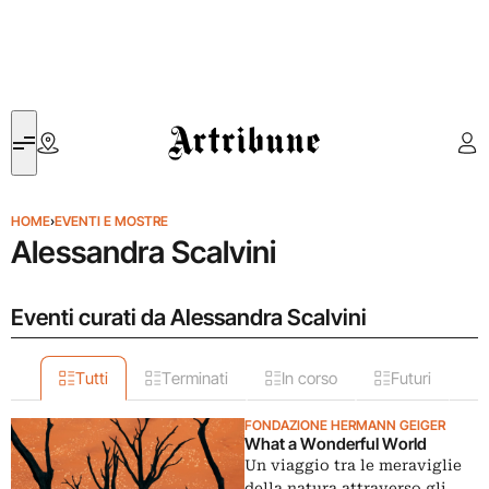
Artribune
HOME
›
EVENTI E MOSTRE
Alessandra Scalvini
Eventi curati da Alessandra Scalvini
Tutti
Terminati
In corso
Futuri
FONDAZIONE HERMANN GEIGER
What a Wonderful World
Un viaggio tra le meraviglie
della natura attraverso gli