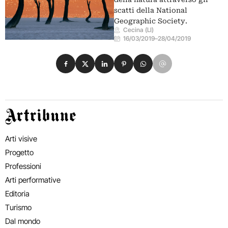
scatti della National
Geographic Society.
Cecina (LI)
16/03/2019
–
28/04/2019
Condividi su Facebook
Condividi su X
Condividi su LinkedIn
Condividi su Pinterest
Condividi su WhatsApp
Condividi su Email
Artribune
Arti visive
Progetto
Professioni
Arti performative
Editoria
Turismo
Dal mondo