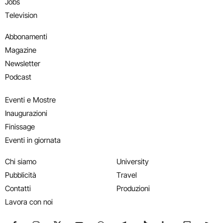
Jobs
Television
Abbonamenti
Magazine
Newsletter
Podcast
Eventi e Mostre
Inaugurazioni
Finissage
Eventi in giornata
Chi siamo
University
Pubblicità
Travel
Contatti
Produzioni
Lavora con noi
Seguici su Facebook
Seguici su Instagram
Seguici su X
Seguici su YouTube
Seguici su WhatsApp
Seguici su Telegram
Seguici su TikTok
Seguici su Link
Seguici su
Segui