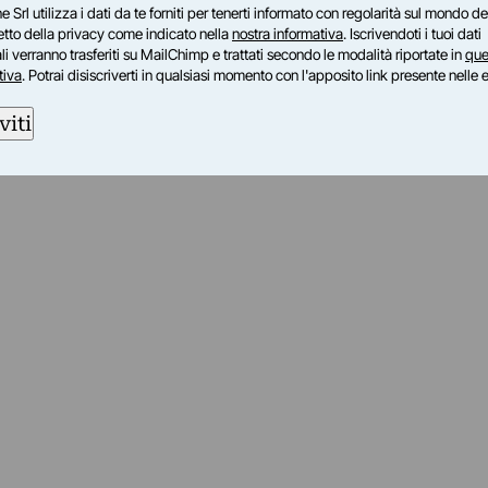
e Srl utilizza i dati da te forniti per tenerti informato con regolarità sul mondo del
petto della privacy come indicato nella
nostra informativa
. Iscrivendoti i tuoi dati
i verranno trasferiti su MailChimp e trattati secondo le modalità riportate in
que
tiva
. Potrai disiscriverti in qualsiasi momento con l'apposito link presente nelle 
viti