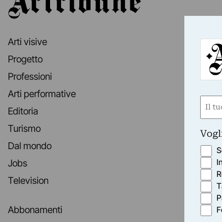
Arti visive
Progetto
Professioni
Arti performative
Nom
Editoria
(Requ
First
Turismo
Vogl
Dal mondo
S
I
Jobs
R
Television
T
P
Abbonamenti
F