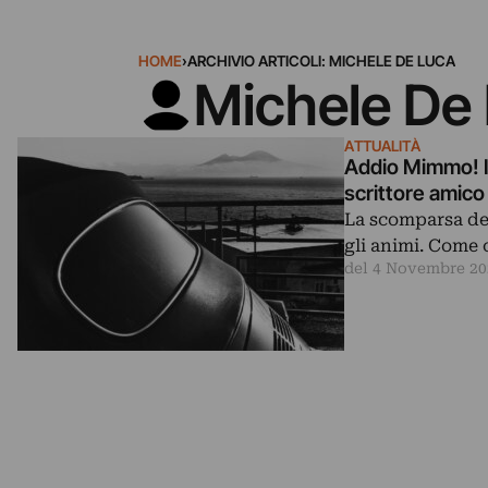
HOME
›
ARCHIVIO ARTICOLI: MICHELE DE LUCA
Michele De
ATTUALITÀ
Addio Mimmo! Il
scrittore amico
La scomparsa del
gli animi. Come 
del 4 Novembre 20