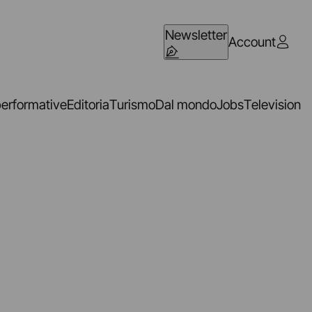
Newsletter
Account
performative
Editoria
Turismo
Dal mondo
Jobs
Television