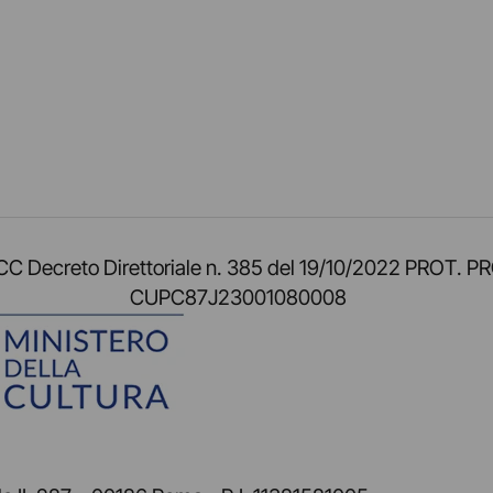
am
ok
inkedIn
su Twitch
ci su Rss
o TOCC Decreto Direttoriale n. 385 del 19/10/2022 
CUPC87J23001080008