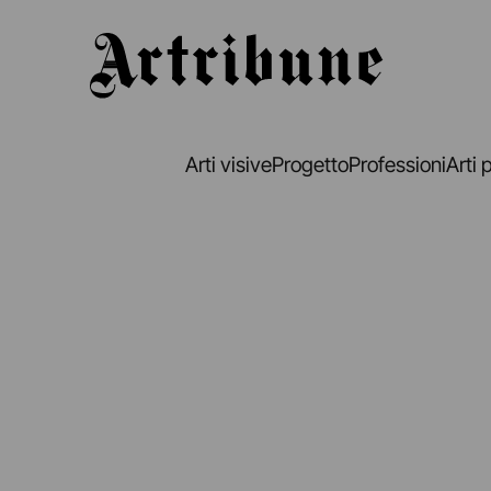
Artribune
Arti visive
Progetto
Professioni
Arti 