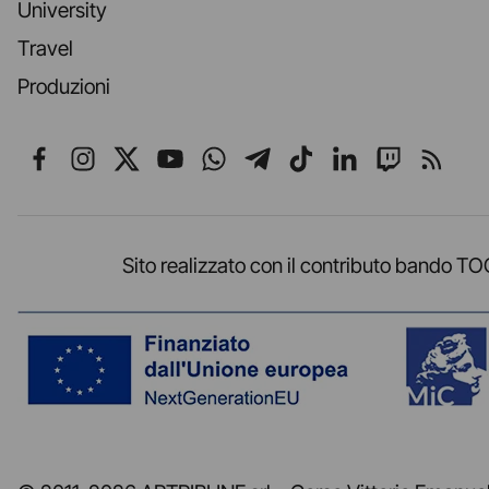
University
Travel
Produzioni
Seguici su Facebook
Seguici su Instagram
Seguici su X
Seguici su YouTube
Seguici su WhatsApp
Seguici su Telegr
Seguici su TikT
Seguici su L
Seguici 
Segui
Sito realizzato con il contributo band