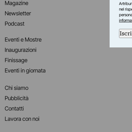
Magazine
Artribun
nel ris
Newsletter
personal
informa
Podcast
Iscri
Eventi e Mostre
Inaugurazioni
Finissage
Eventi in giornata
Chi siamo
Pubblicità
Contatti
Lavora con noi