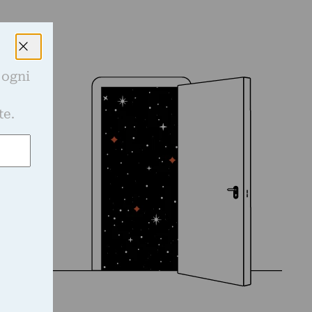
 ogni
e
te.