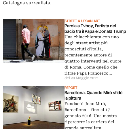
Catalogna surrealista.
STREET & URBAN ART
Parola a Tvboy, l’artista del
bacio tra il Papa e Donald Trump
Una chiacchierata con uno
degli street artist più
conosciuti d’Italia,
recentemente autore di
quattro interventi nel cuore
di Roma. Come quello che
ritrae Papa Francesco…
del 20 Maggio 2017
REPORT
Barcellona. Quando Miró sfidò
la pittura
Fundació Joan Miró,
Barcellona – fino al 17
gennaio 2016. Una mostra
ripercorre la carriera del
grande surrealista.