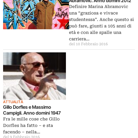
Abramovic. Anno domini 2012
Definire Marina Abramovic
una “graziosa e vivace
studentessa”. Anche questo si
può fare, giunti a 105 anni di
età e con alle spalle una
carriera…
del 10 Febbraio 2016
ATTUALITÀ
Gillo Dorfles e Massimo
Campigli. Anno domini 1947
Fra le mille cose che Gillo
Dorfles ha fatto – e sta
facendo – nella…
del 9 Febbraio 2016