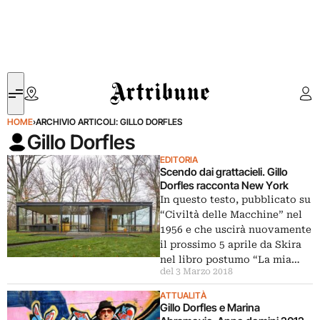
Artribune
HOME
›
ARCHIVIO ARTICOLI: GILLO DORFLES
Gillo Dorfles
EDITORIA
Scendo dai grattacieli. Gillo
Dorfles racconta New York
In questo testo, pubblicato su
“Civiltà delle Macchine” nel
1956 e che uscirà nuovamente
il prossimo 5 aprile da Skira
nel libro postumo “La mia…
del 3 Marzo 2018
ATTUALITÀ
Gillo Dorfles e Marina