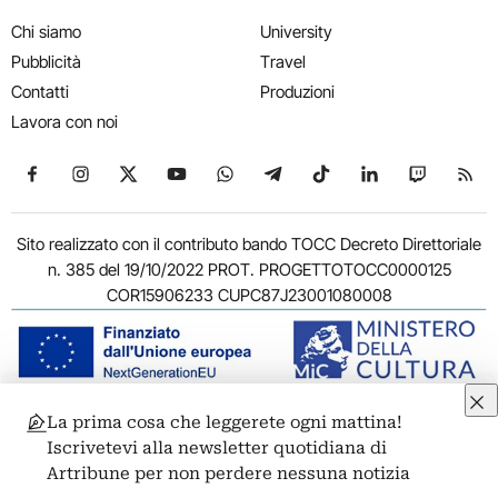
Chi siamo
University
Pubblicità
Travel
Contatti
Produzioni
Lavora con noi
Seguici su Facebook
Seguici su Instagram
Seguici su X
Seguici su YouTube
Seguici su WhatsApp
Seguici su Telegram
Seguici su TikTok
Seguici su Link
Seguici su
Segui
Sito realizzato con il contributo bando TOCC Decreto Direttoriale
n. 385 del 19/10/2022 PROT. PROGETTOTOCC0000125
COR15906233 CUPC87J23001080008
La prima cosa che leggerete ogni mattina!
© 2011-2026 ARTRIBUNE srl – Corso Vittorio Emanuele II, 287 –
Iscrivetevi alla newsletter quotidiana di
00186 Roma - P.I. 11381581005
Artribune per non perdere nessuna notizia
Privacy: Responsabile della protezione dei dati personali