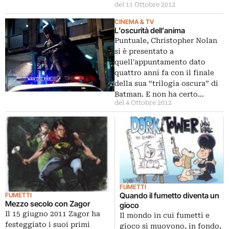
del 11 Ottobre 2012
CINEMA & TV
L’oscurità dell’anima
Puntuale, Christopher Nolan
si è presentato a
quell'appuntamento dato
quattro anni fa con il finale
della sua “trilogia oscura” di
Batman. E non ha certo…
del 4 Ottobre 2012
FUMETTI
Quando il fumetto diventa un
FUMETTI
Mezzo secolo con Zagor
gioco
Il 15 giugno 2011 Zagor ha
Il mondo in cui fumetti e
festeggiato i suoi primi
gioco si muovono, in fondo,