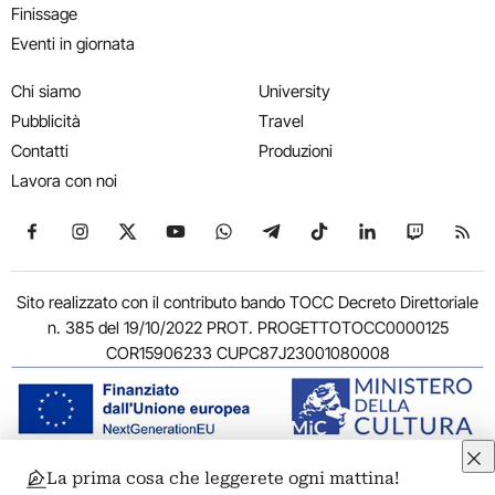
Finissage
Eventi in giornata
Chi siamo
University
Pubblicità
Travel
Contatti
Produzioni
Lavora con noi
Seguici su Facebook
Seguici su Instagram
Seguici su X
Seguici su YouTube
Seguici su WhatsApp
Seguici su Telegram
Seguici su TikTok
Seguici su Link
Seguici su
Segui
Sito realizzato con il contributo bando TOCC Decreto Direttoriale
n. 385 del 19/10/2022 PROT. PROGETTOTOCC0000125
COR15906233 CUPC87J23001080008
La prima cosa che leggerete ogni mattina!
© 2011-2026 ARTRIBUNE srl – Corso Vittorio Emanuele II, 287 –