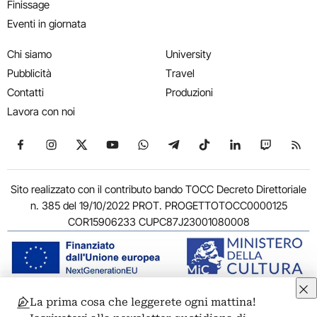
Finissage
Eventi in giornata
Chi siamo
University
Pubblicità
Travel
Contatti
Produzioni
Lavora con noi
Seguici su Facebook
Seguici su Instagram
Seguici su X
Seguici su YouTube
Seguici su WhatsApp
Seguici su Telegram
Seguici su TikTok
Seguici su Link
Seguici su
Segui
Sito realizzato con il contributo bando TOCC Decreto Direttoriale
n. 385 del 19/10/2022 PROT. PROGETTOTOCC0000125
COR15906233 CUPC87J23001080008
La prima cosa che leggerete ogni mattina!
© 2011-2026 ARTRIBUNE srl – Corso Vittorio Emanuele II, 287 –