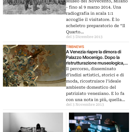
Museo del Novecento, Milano
- fino al 9 marzo 2014. Una
radiografia in scala 1:1
accoglie il visitatore. È lo
scheletro preparatorio de “Il
Quarto…
del 3 Dicembre 2013
TRIBNEWS
A Venezia riapre la dimora di
Palazzo Mocenigo. Dopo la
ristrutturazione museologica,
fra le novità c’è una sezione
Il percorso, disseminato
dedicata alla tradizione
d’indizi artistici, storici e di
profumiera
moda, ricostruisce l’ideale
ambiente domestico del
patriziato veneziano. E lo fa
con una nota in più, quella…
del 3 Novembre 2013