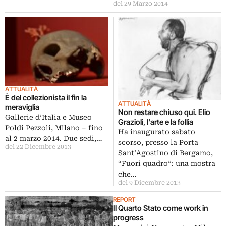
del 29 Marzo 2014
ATTUALITÀ
È del collezionista il fin la
ATTUALITÀ
meraviglia
Non restare chiuso qui. Elio
Gallerie d’Italia e Museo
Grazioli, l’arte e la follia
Poldi Pezzoli, Milano – fino
Ha inaugurato sabato
al 2 marzo 2014. Due sedi,…
scorso, presso la Porta
del 22 Dicembre 2013
Sant’Agostino di Bergamo,
“Fuori quadro”: una mostra
che…
del 9 Dicembre 2013
REPORT
Il Quarto Stato come work in
progress