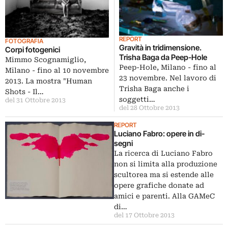
REPORT
FOTOGRAFIA
Gravità in tridimensione.
Corpi fotogenici
Trisha Baga da Peep-Hole
Mimmo Scognamiglio,
Peep-Hole, Milano - fino al
Milano - fino al 10 novembre
23 novembre. Nel lavoro di
2013. La mostra "Human
Trisha Baga anche i
Shots - Il…
soggetti…
del 31 Ottobre 2013
del 28 Ottobre 2013
REPORT
Luciano Fabro: opere in di-
segni
La ricerca di Luciano Fabro
non si limita alla produzione
scultorea ma si estende alle
opere grafiche donate ad
amici e parenti. Alla GAMeC
di…
del 17 Ottobre 2013