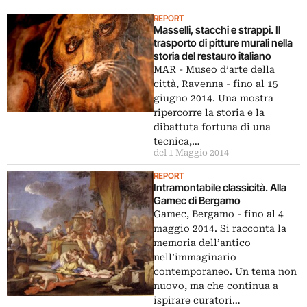
REPORT
Masselli, stacchi e strappi. Il
trasporto di pitture murali nella
storia del restauro italiano
MAR - Museo d’arte della
città, Ravenna - fino al 15
giugno 2014. Una mostra
ripercorre la storia e la
dibattuta fortuna di una
tecnica,…
del 1 Maggio 2014
REPORT
Intramontabile classicità. Alla
Gamec di Bergamo
Gamec, Bergamo - fino al 4
maggio 2014. Si racconta la
memoria dell’antico
nell’immaginario
contemporaneo. Un tema non
nuovo, ma che continua a
ispirare curatori…