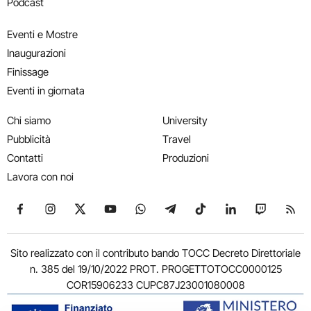
Podcast
Eventi e Mostre
Inaugurazioni
Finissage
Eventi in giornata
Chi siamo
University
Pubblicità
Travel
Contatti
Produzioni
Lavora con noi
Seguici su Facebook
Seguici su Instagram
Seguici su X
Seguici su YouTube
Seguici su WhatsApp
Seguici su Telegram
Seguici su TikTok
Seguici su Link
Seguici su
Segui
Sito realizzato con il contributo bando TOCC Decreto Direttoriale
n. 385 del 19/10/2022 PROT. PROGETTOTOCC0000125
COR15906233 CUPC87J23001080008