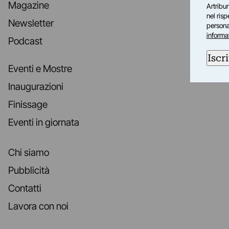
Magazine
Artribun
nel ris
Newsletter
personal
informa
Podcast
Iscri
Eventi e Mostre
Inaugurazioni
Finissage
Eventi in giornata
Chi siamo
Pubblicità
Contatti
Lavora con noi