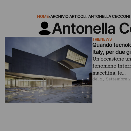
HOME
›
ARCHIVIO ARTICOLI: ANTONELLA CECCONI
Antonella 
TRIBNEWS
Quando tecnolo
Italy, per due g
Un’occasione uni
fenomeno Interne
macchina, le…
del 25 Settembre 