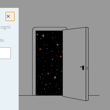
 ogni
e
te.