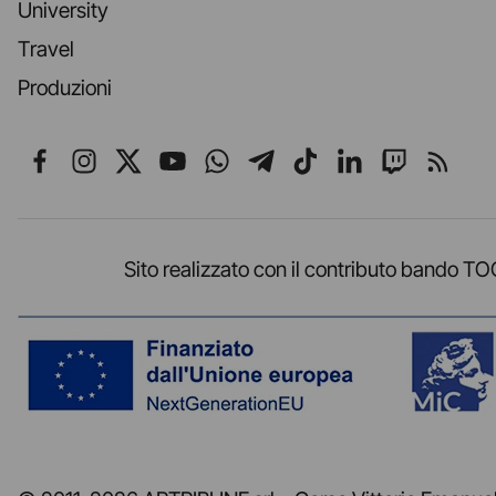
University
Travel
Produzioni
Seguici su Facebook
Seguici su Instagram
Seguici su X
Seguici su YouTube
Seguici su WhatsApp
Seguici su Telegr
Seguici su TikT
Seguici su L
Seguici 
Segui
Sito realizzato con il contributo band