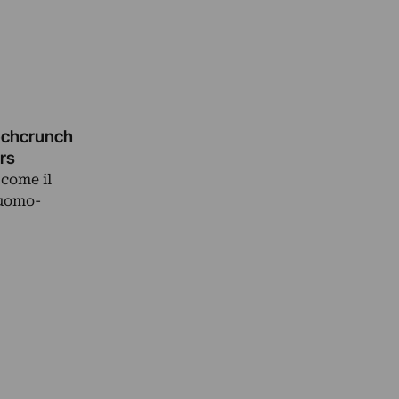
Techcrunch
ars
 come il
 uomo-