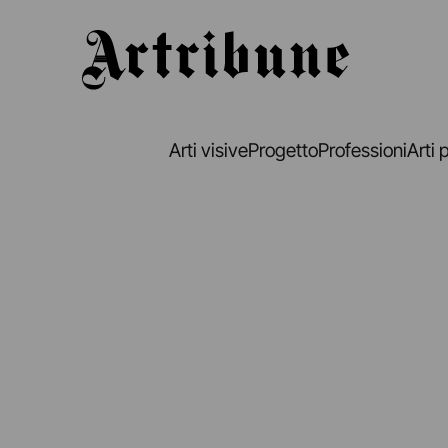
Artribune
Arti visive
Progetto
Professioni
Arti 