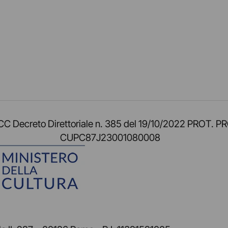
am
ok
inkedIn
su Twitch
ci su Rss
o TOCC Decreto Direttoriale n. 385 del 19/10/2022 
CUPC87J23001080008