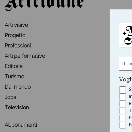
Arti visive
Progetto
Professioni
Arti performative
Nom
Editoria
(Obbli
Nome
Turismo
Vogl
Dal mondo
S
I
Jobs
R
Television
T
P
Abbonamenti
F