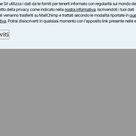
e Srl utilizza i dati da te forniti per tenerti informato con regolarità sul mondo del
petto della privacy come indicato nella
nostra informativa
. Iscrivendoti i tuoi dati
i verranno trasferiti su MailChimp e trattati secondo le modalità riportate in
que
tiva
. Potrai disiscriverti in qualsiasi momento con l'apposito link presente nelle 
viti