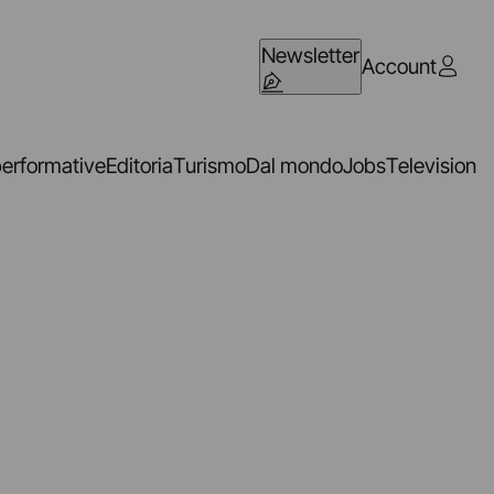
Newsletter
Account
performative
Editoria
Turismo
Dal mondo
Jobs
Television