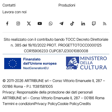
Contatti
Produzioni
Lavora con noi
Seguici su Facebook
Seguici su Instagram
Seguici su X
Seguici su YouTube
Seguici su WhatsApp
Seguici su Telegram
Seguici su TikTok
Seguici su Link
Seguici su
Segui
Sito realizzato con il contributo bando TOCC Decreto Direttoriale
n. 385 del 19/10/2022 PROT. PROGETTOTOCC0000125
COR15906233 CUPC87J23001080008
© 2011-2026 ARTRIBUNE srl – Corso Vittorio Emanuele II, 287 –
00186 Roma - P.I. 11381581005
Privacy: Responsabile della protezione dei dati personali
ARTRIBUNE srl – Corso Vittorio Emanuele II, 287 – 00186 Roma
Termini e condizioni
Privacy Policy
Cookie Policy
Credits