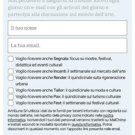
Non perdetevi il meglio di Artribune! Ricevi ogni
giorno un'e-mail con gli articoli del giorno e
partecipa alla discussione sul mondo dell'arte.
Nome
(Obbligatorio)
Nome
Email
(Obbligatorio)
Opzioni
Voglio ricevere anche
Segnala
: focus su mostre, festival,
didattica ed eventi culturali
Voglio ricevere anche
Incanti
: il settimanale sul mercato dell'arte
Voglio ricevere anche
Render
: il quindicinale sulla rigenerazione
urbana
Voglio ricevere anche
Tailor
: il quindicinale su moda e cultura
Voglio ricevere anche
Pax
: il quindicinale sul turismo culturale
Voglio ricevere anche
Fest
: il settimanale sui festival culturali
Artribune Srl utilizza i dati da te forniti per tenerti informato con regolarità sul
mondo dell'arte, nel rispetto della privacy come indicato nella
nostra
informativa
. Iscrivendoti i tuoi dati personali verranno trasferiti su MailChimp
e trattati secondo le modalità riportate in
questa informativa
. Potrai
disiscriverti in qualsiasi momento con l'apposito link presente nelle email.