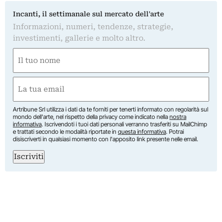
Incanti, il settimanale sul mercato dell'arte
Informazioni, numeri, tendenze, strategie,
investimenti, gallerie e molto altro.
Nome
(Obbligatorio)
Nome
Email
(Obbligatorio)
Artribune Srl utilizza i dati da te forniti per tenerti informato con regolarità sul
mondo dell'arte, nel rispetto della privacy come indicato nella
nostra
informativa
. Iscrivendoti i tuoi dati personali verranno trasferiti su MailChimp
e trattati secondo le modalità riportate in
questa informativa
. Potrai
disiscriverti in qualsiasi momento con l'apposito link presente nelle email.
Iscriviti