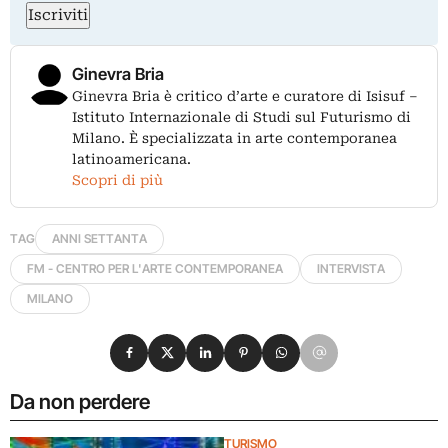
Iscriviti
Ginevra Bria
Ginevra Bria è critico d’arte e curatore di Isisuf –
Istituto Internazionale di Studi sul Futurismo di
Milano. È specializzata in arte contemporanea
latinoamericana.
Scopri di più
TAG
ANNI SETTANTA
FM - CENTRO PER L'ARTE CONTEMPORANEA
INTERVISTA
MILANO
Condividi su Facebook
Condividi su X
Condividi su LinkedIn
Condividi su Pinterest
Condividi su WhatsApp
Condividi su Email
Da non perdere
TURISMO