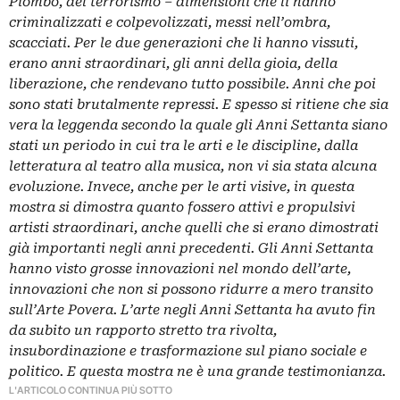
Piombo, del terrorismo – dimensioni che li hanno
criminalizzati e colpevolizzati, messi nell’ombra,
scacciati. Per le due generazioni che li hanno vissuti,
erano anni straordinari, gli anni della gioia, della
liberazione, che rendevano tutto possibile. Anni che poi
sono stati brutalmente repressi. E spesso si ritiene che sia
vera la leggenda secondo la quale gli Anni Settanta siano
stati un periodo in cui tra le arti e le discipline, dalla
letteratura al teatro alla musica, non vi sia stata alcuna
evoluzione. Invece, anche per le arti visive, in questa
mostra si dimostra quanto fossero attivi e propulsivi
artisti straordinari, anche quelli che si erano dimostrati
già importanti negli anni precedenti. Gli Anni Settanta
hanno visto grosse innovazioni nel mondo dell’arte,
innovazioni che non si possono ridurre a mero transito
sull’Arte Povera. L’arte negli Anni Settanta ha avuto fin
da subito un rapporto stretto tra rivolta,
insubordinazione e trasformazione sul piano sociale e
politico. E questa mostra ne è una grande testimonianza.
L'ARTICOLO CONTINUA PIÙ SOTTO