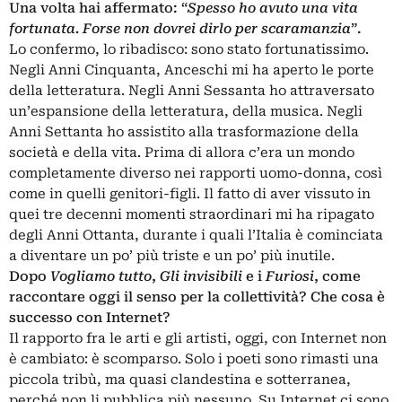
Una volta hai affermato: “
Spesso ho avuto una vita
fortunata. Forse non dovrei dirlo per scaramanzia
”.
Lo confermo, lo ribadisco: sono stato fortunatissimo.
Negli Anni Cinquanta, Anceschi mi ha aperto le porte
della letteratura. Negli Anni Sessanta ho attraversato
un’espansione della letteratura, della musica. Negli
Anni Settanta ho assistito alla trasformazione della
società e della vita. Prima di allora c’era un mondo
completamente diverso nei rapporti uomo-donna, così
come in quelli genitori-figli. Il fatto di aver vissuto in
quei tre decenni momenti straordinari mi ha ripagato
degli Anni Ottanta, durante i quali l’Italia è cominciata
a diventare un po’ più triste e un po’ più inutile.
Dopo
Vogliamo tutto
,
Gli invisibili
e i
Furiosi
, come
raccontare oggi il senso per la collettività? Che cosa è
successo con Internet?
Il rapporto fra le arti e gli artisti, oggi, con Internet non
è cambiato: è scomparso. Solo i poeti sono rimasti una
piccola tribù, ma quasi clandestina e sotterranea,
perché non li pubblica più nessuno. Su Internet ci sono