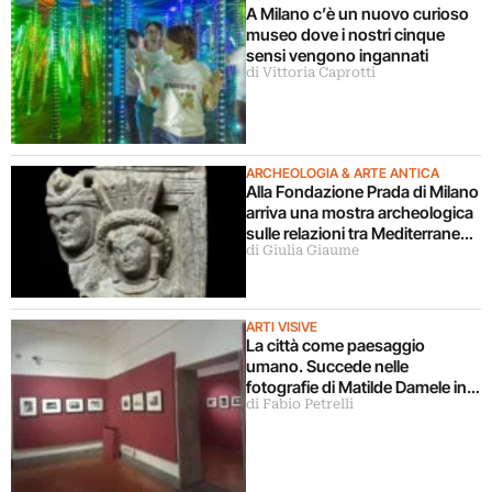
A Milano c’è un nuovo curioso
museo dove i nostri cinque
sensi vengono ingannati
di Vittoria Caprotti
ARCHEOLOGIA & ARTE ANTICA
Alla Fondazione Prada di Milano
arriva una mostra archeologica
sulle relazioni tra Mediterraneo
di Giulia Giaume
e Asia
ARTI VISIVE
La città come paesaggio
umano. Succede nelle
fotografie di Matilde Damele in
di Fabio Petrelli
mostra a Roma