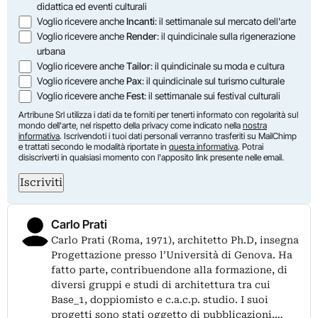
didattica ed eventi culturali
Voglio ricevere anche
Incanti
: il settimanale sul mercato dell'arte
Voglio ricevere anche
Render
: il quindicinale sulla rigenerazione
urbana
Voglio ricevere anche
Tailor
: il quindicinale su moda e cultura
Voglio ricevere anche
Pax
: il quindicinale sul turismo culturale
Voglio ricevere anche
Fest
: il settimanale sui festival culturali
Artribune Srl utilizza i dati da te forniti per tenerti informato con regolarità sul
mondo dell'arte, nel rispetto della privacy come indicato nella
nostra
informativa
. Iscrivendoti i tuoi dati personali verranno trasferiti su MailChimp
e trattati secondo le modalità riportate in
questa informativa
. Potrai
disiscriverti in qualsiasi momento con l'apposito link presente nelle email.
Iscriviti
Carlo Prati
Carlo Prati (Roma, 1971), architetto Ph.D, insegna
Progettazione presso l’Università di Genova. Ha
fatto parte, contribuendone alla formazione, di
diversi gruppi e studi di architettura tra cui
Base_1, doppiomisto e c.a.c.p. studio. I suoi
progetti sono stati oggetto di pubblicazioni,…