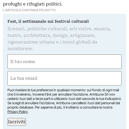
profughi e rifugiati politici.
L'ARTICOLO CONTINUA PIÙ SOTTO
Fest, il settimanale sui festival culturali
Scenari, politiche culturali, arti visive, musica,
teatro, architettura, design, artigianato,
rigenerazione urbana e i trend globali da
monitorare.
Nome
(Required)
First
Email
(Required)
Puoi rivedere le tue preferenze in qualsiasi momento: sul fondo di ogni mail
che ti invieremo, troverai il link per annullare l’iscrizione. Artribune Srl non
cederà i tuoi dati a terze parti e utilizzerà i tuoi dati secondo le tue indicazioni.
Se scegli di annullare l’iscrizione, Artribune cancellerà i tuoi dati personali dal
proprio database. Per saperne di più, ti invitiamo a consultare la nostra
Privacy Policy
.
Iscriviti