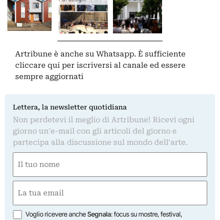
Artribune è anche su Whatsapp. È sufficiente
cliccare qui
per iscriversi al canale ed essere
sempre aggiornati
Lettera, la newsletter quotidiana
Non perdetevi il meglio di Artribune! Ricevi ogni
giorno un'e-mail con gli articoli del giorno e
partecipa alla discussione sul mondo dell'arte.
Nome
(Required)
First
Email
(Required)
Opzioni
Voglio ricevere anche
Segnala
: focus su mostre, festival,