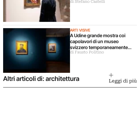
di Stefano Castelli
ARTI VISIVE
A Udine grande mostra coi
capolavori di un museo
svizzero temporaneamente
di Fausto Politino
chiuso
Altri articoli di: architettura
Leggi di più