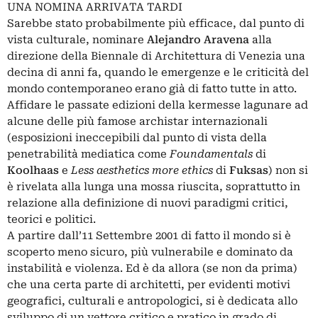
UNA NOMINA ARRIVATA TARDI
Sarebbe stato probabilmente più efficace, dal punto di
vista culturale, nominare
Alejandro Aravena
alla
direzione della Biennale di Architettura di Venezia una
decina di anni fa, quando le emergenze e le criticità del
mondo contemporaneo erano già di fatto tutte in atto.
Affidare le passate edizioni della kermesse lagunare ad
alcune delle più famose archistar internazionali
(esposizioni ineccepibili dal punto di vista della
penetrabilità mediatica come
Foundamentals
di
Koolhaas
e
Less aesthetics more ethics
di
Fuksas
) non si
è rivelata alla lunga una mossa riuscita, soprattutto in
relazione alla definizione di nuovi paradigmi critici,
teorici e politici.
A partire dall’11 Settembre 2001 di fatto il mondo si è
scoperto meno sicuro, più vulnerabile e dominato da
instabilità e violenza. Ed è da allora (se non da prima)
che una certa parte di architetti, per evidenti motivi
geografici, culturali e antropologici, si è dedicata allo
sviluppo di un vettore critico e pratico in grado di