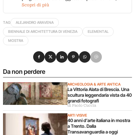
Scopri di più
TAG
ALEJANDRO ARAVENA
BIENNALE DI ARCHITETTURA DI VENEZIA
ELEMENTAL
MOSTRA
Condividi su Facebook
Condividi su X
Condividi su LinkedIn
Condividi su Pinterest
Condividi su WhatsApp
Condividi su Email
Da non perdere
ARCHEOLOGIA & ARTE ANTICA
La Vittoria Alata di Brescia. Una
scultura leggendaria vista da 40
grandi fotografi
di Paolo Cuccia
ARTI VISIVE
40 anni d’arte italiana in mostra
a Trento. Dalla
Transavanguardia a oggi