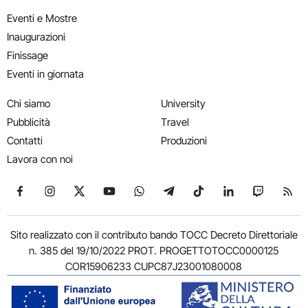
Eventi e Mostre
Inaugurazioni
Finissage
Eventi in giornata
Chi siamo
University
Pubblicità
Travel
Contatti
Produzioni
Lavora con noi
Seguici su Facebook
Seguici su Instagram
Seguici su X
Seguici su YouTube
Seguici su WhatsApp
Seguici su Telegram
Seguici su TikTok
Seguici su Link
Seguici su
Segui
Sito realizzato con il contributo bando TOCC Decreto Direttoriale
n. 385 del 19/10/2022 PROT. PROGETTOTOCC0000125
COR15906233 CUPC87J23001080008