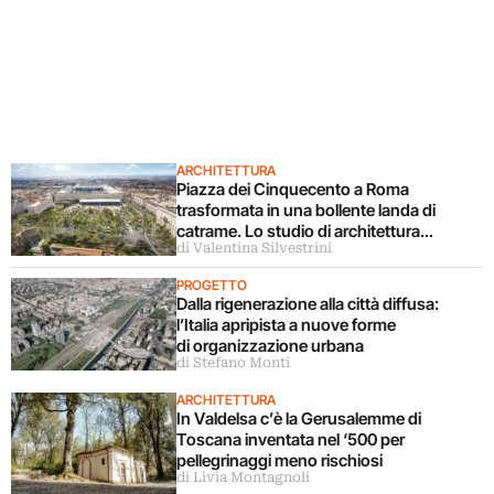
ARCHITETTURA
Piazza dei Cinquecento a Roma
trasformata in una bollente landa di
catrame. Lo studio di architettura
di Valentina Silvestrini
disconosce il progetto
PROGETTO
Dalla rigenerazione alla città diffusa:
l’Italia apripista a nuove forme
di organizzazione urbana
di Stefano Monti
ARCHITETTURA
In Valdelsa c’è la Gerusalemme di
Toscana inventata nel ‘500 per
pellegrinaggi meno rischiosi
di Livia Montagnoli