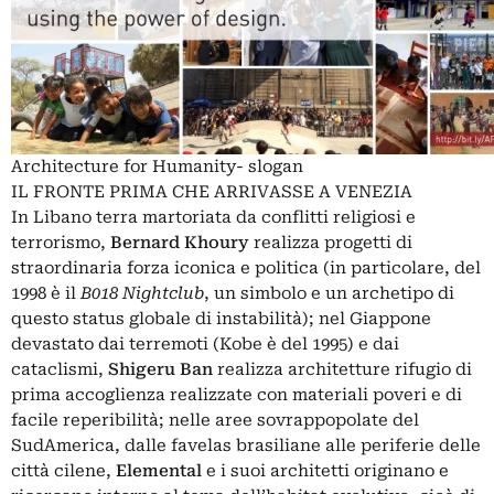
Architecture for Humanity- slogan
IL FRONTE PRIMA CHE ARRIVASSE A VENEZIA
In Libano terra martoriata da conflitti religiosi e
terrorismo,
Bernard Khoury
realizza progetti di
straordinaria forza iconica e politica (in particolare, del
1998 è il
B018 Nightclub
, un simbolo e un archetipo di
questo status globale di instabilità); nel Giappone
devastato dai terremoti (Kobe è del 1995) e dai
cataclismi,
Shigeru Ban
realizza architetture rifugio di
prima accoglienza realizzate con materiali poveri e di
facile reperibilità; nelle aree sovrappopolate del
SudAmerica, dalle favelas brasiliane alle periferie delle
città cilene,
Elemental
e i suoi architetti originano e