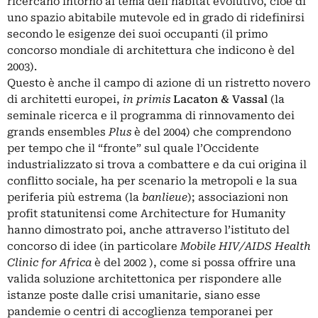
ricercano intorno al tema dell’habitat evolutivo, cioè di
uno spazio abitabile mutevole ed in grado di ridefinirsi
secondo le esigenze dei suoi occupanti (il primo
concorso mondiale di architettura che indicono è del
2003).
Questo è anche il campo di azione di un ristretto novero
di architetti europei,
in primis
Lacaton & Vassal
(la
seminale ricerca e il programma di rinnovamento dei
grands ensembles
Plus
è del 2004) che comprendono
per tempo che il “fronte” sul quale l’Occidente
industrializzato si trova a combattere e da cui origina il
conflitto sociale, ha per scenario la metropoli e la sua
periferia più estrema (la
banlieue
); associazioni non
profit statunitensi come Architecture for Humanity
hanno dimostrato poi, anche attraverso l’istituto del
concorso di idee (in particolare
Mobile HIV/AIDS Health
Clinic for Africa
è del 2002 ), come si possa offrire una
valida soluzione architettonica per rispondere alle
istanze poste dalle crisi umanitarie, siano esse
pandemie o centri di accoglienza temporanei per