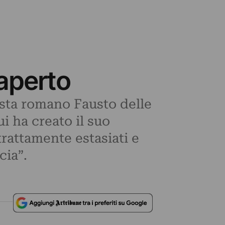
 aperto
rtista romano Fausto delle
i ha creato il suo
trattamente estasiati e
cia”.