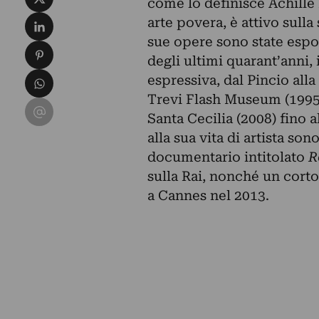
come lo definisce Achille B
Condividi su LinkedIn
arte povera, è attivo sulla
sue opere sono state espos
Condividi su Pinterest
degli ultimi quarant’anni, i
Condividi su WhatsApp
espressiva, dal Pincio alla 
Trevi Flash Museum (1995) 
Condividi su Email
Santa Cecilia (2008) fino a
alla sua vita di artista son
documentario intitolato
R
sulla Rai, nonché un corto
a Cannes nel 2013.