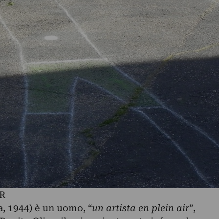
R
, 1944) è un uomo, “
un
artista en plein air
”,