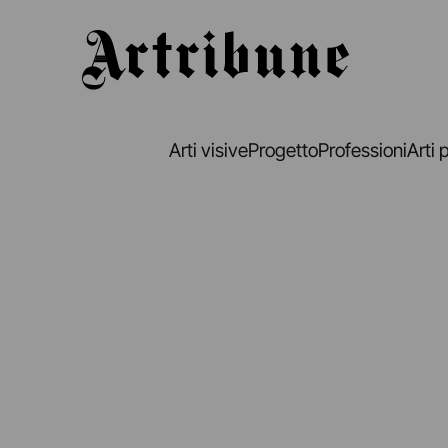
Artribune
Arti visive
Progetto
Professioni
Arti 