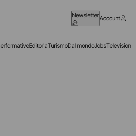
Newsletter
Account
performative
Editoria
Turismo
Dal mondo
Jobs
Television