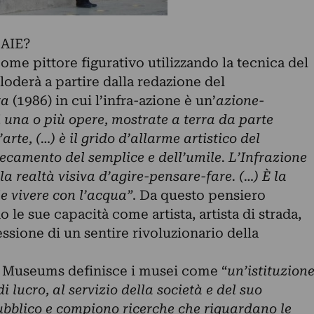
AIE?
ome pittore figurativo utilizzando la tecnica del
loderà a partire dalla redazione del
ta
(1986) in cui l’infra-azione è un’
azione-
una o più opere, mostrate a terra da parte
’arte, (…) è il grido d’allarme artistico del
cecamento del semplice e dell’umile. L’Infrazione
a realtà visiva d’agire-pensare-fare. (…) È la
e vivere con l’acqua”
. Da questo pensiero
 le sue capacità come artista, artista di strada,
essione di un sentire rivoluzionario della
f Museums definisce i musei come “
un’istituzion
i lucro
, al servizio della
società
e del suo
ubblico e compiono ricerche che riguardano le