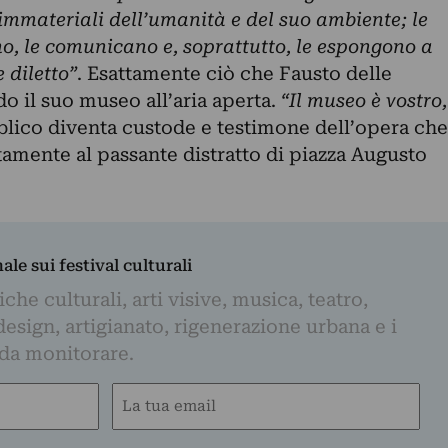
immateriali dell’umanità e del suo ambiente; le
o, le comunicano e, soprattutto, le espongono a
 diletto”
. Esattamente ciò che Fausto delle
do il suo museo all’aria aperta.
“Il museo è vostro,
bblico diventa custode e testimone dell’opera che
atamente al passante distratto di piazza Augusto
nale sui festival culturali
iche culturali, arti visive, musica, teatro,
design, artigianato, rigenerazione urbana e i
 da monitorare.
Email
(Obbligatorio)