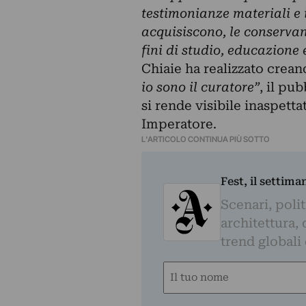
testimonianze materiali e 
acquisiscono, le conservan
fini di studio, educazione e
Chiaie ha realizzato crean
io sono il curatore”
, il pu
si rende visibile inaspett
Imperatore.
L'ARTICOLO CONTINUA PIÙ SOTTO
Fest, il settima
Scenari, polit
architettura, 
trend globali
Nome
(Obbligatorio)
Nome