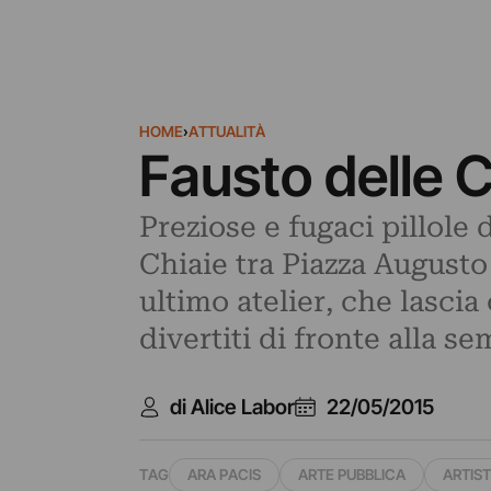
HOME
›
ATTUALITÀ
Fausto delle C
Preziose e fugaci pillole 
Chiaie tra Piazza Augusto
ultimo atelier, che lasci
divertiti di fronte alla s
di Alice Labor
22/05/2015
TAG
ARA PACIS
ARTE PUBBLICA
ARTIS