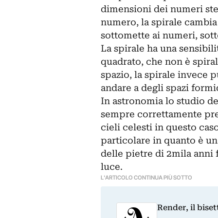
dimensioni dei numeri st
numero, la spirale cambia 
sottomette ai numeri, sott
La spirale ha una sensibil
quadrato, che non è spirali
spazio, la spirale invece
andare a degli spazi formid
In astronomia lo studio dell
sempre correttamente prese
cieli celesti in questo cas
particolare in quanto è u
delle pietre di 2mila anni 
luce.
L'ARTICOLO CONTINUA PIÙ SOTTO
Render, il bise