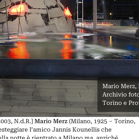
Mario Merz, 
Archivio foto
Torino e Pro
003, N.d.R.]
Mario Merz
(Milano, 1925 – Torino,
esteggiare l’amico Jannis Kounellis che
lla notte è rientrato a Milano ma, anziché