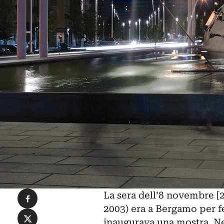
Condividi su Facebook
La sera dell’8 novembre [2
2003) era a Bergamo per f
Condividi su X
inaugurava una mostra. Ne