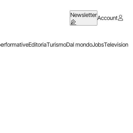
Newsletter
Account
performative
Editoria
Turismo
Dal mondo
Jobs
Television