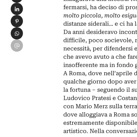
Condividi su LinkedIn
fermarsi, ha deciso di pro
molto piccola, molto esigu
Condividi su Pinterest
distanze siderali… e ci ha l
Condividi su WhatsApp
Da anni desideravo incont
difficile, poco socievole,
Condividi su Email
necessità, per difendersi e
che avevo avuto a che far
insofferente ma in fondo g
A Roma, dove nell’aprile de
qualche giorno dopo aver 
la fortuna – seguendo il s
Ludovico Pratesi e Costant
con Mario Merz sulla terr
dove alloggiava a Roma so
estremamente disponibile
artistico. Nella conversaz