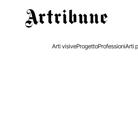
Artribune
Arti visive
Progetto
Professioni
Arti 