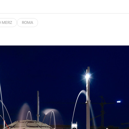
O MERZ
ROMA