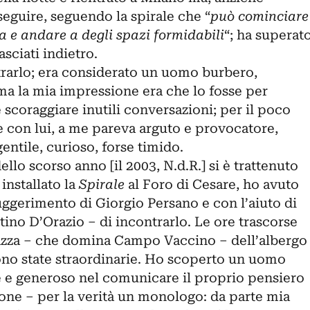
seguire, seguendo la spirale che “
può cominciare
a e andare a degli spazi formidabili
“; ha superat
asciati indietro.
rarlo; era considerato un uomo burbero,
 ma la mia impressione era che lo fosse per
 scoraggiare inutili conversazioni; per il poco
e con lui, a me pareva arguto e provocatore,
entile, curioso, forse timido.
llo scorso anno [il 2003, N.d.R.] si è trattenuto
installato la
Spirale
al Foro di Cesare, ho avuto
uggerimento di Giorgio Persano e con l’aiuto di
ino D’Orazio – di incontrarlo. Le ore trascorse
azza – che domina Campo Vaccino – dell’albergo
no state straordinarie. Ho scoperto un uomo
 e generoso nel comunicare il proprio pensiero
ione – per la verità un monologo: da parte mia