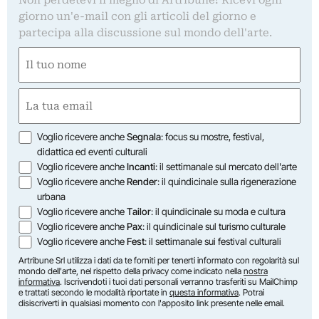
giorno un'e-mail con gli articoli del giorno e
partecipa alla discussione sul mondo dell'arte.
Nome
(Required)
First
Email
(Required)
Opzioni
Voglio ricevere anche
Segnala
: focus su mostre, festival,
didattica ed eventi culturali
Voglio ricevere anche
Incanti
: il settimanale sul mercato dell'arte
Voglio ricevere anche
Render
: il quindicinale sulla rigenerazione
urbana
Voglio ricevere anche
Tailor
: il quindicinale su moda e cultura
Voglio ricevere anche
Pax
: il quindicinale sul turismo culturale
Voglio ricevere anche
Fest
: il settimanale sui festival culturali
Artribune Srl utilizza i dati da te forniti per tenerti informato con regolarità sul
mondo dell'arte, nel rispetto della privacy come indicato nella
nostra
informativa
. Iscrivendoti i tuoi dati personali verranno trasferiti su MailChimp
e trattati secondo le modalità riportate in
questa informativa
. Potrai
disiscriverti in qualsiasi momento con l'apposito link presente nelle email.