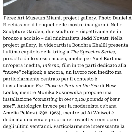
Pérez Art Museum Miami, project gallery. Photo Daniel 
Ricchissimo il bouquet delle mostre inaugurali. Nello
Sculpture Garden, due sculture – rispettivamente in
bronzo e acciaio – del minimalista
Jedd Novatt
. Nella
project gallery, la videoartista Bouchra Khalili presenta
l’ultimo capitolo della trilogia
The Speeches Series
,
prodotto dallo stesso museo; anche per
Yael Bartana
un’opera inedita,
Inferno
, film in tre parti dedicato alla
“nuove” religioni; e ancora, un lavoro non inedito ma
particolarmente centrato per il contesto è
l’installazione
For Those in Peril on the Sea
di
Hew
Locke
, mentre
Monika Sosnowska
propone una
installazione “
consisting in over 1,100 pounds of bent
steel
”. Antologica invece per la modernista cubana
Amelia Peláez
(1896-1968), mentre ad
Ai Weiwei
è
dedicata una vera e propria retrospettiva con opere
degli ultimi vent’anni. Particolarmente interessante la