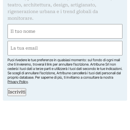
teatro, architettura, design, artigianato,
rigenerazione urbana e i trend globali da
monitorare.
Nome
(Required)
First
Email
(Required)
Puoi rivedere le tue preferenze in qualsiasi momento: sul fondo di ogni mail
che ti invieremo, troverai il link per annullare l’iscrizione. Artribune Srl non
cederà i tuoi dati a terze parti e utilizzerà i tuoi dati secondo le tue indicazioni.
Se scegli di annullare l’iscrizione, Artribune cancellerà i tuoi dati personali dal
proprio database. Per saperne di più, ti invitiamo a consultare la nostra
Privacy Policy
.
Iscriviti