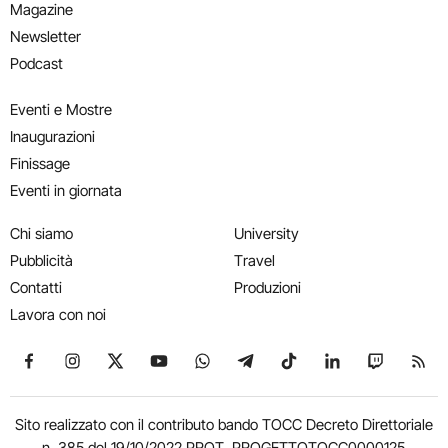
Magazine
Newsletter
Podcast
Eventi e Mostre
Inaugurazioni
Finissage
Eventi in giornata
Chi siamo
University
Pubblicità
Travel
Contatti
Produzioni
Lavora con noi
Seguici su Facebook
Seguici su Instagram
Seguici su X
Seguici su YouTube
Seguici su WhatsApp
Seguici su Telegram
Seguici su TikTok
Seguici su Link
Seguici su
Segui
Sito realizzato con il contributo bando TOCC Decreto Direttoriale
n. 385 del 19/10/2022 PROT. PROGETTOTOCC0000125