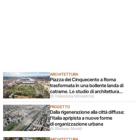
ARCHITETTURA
Piazza dei Cinquecento a Roma
trasformata in una bollente landa di
catrame. Lo studio di architettura
di Valentina Silvestrini
disconosce il progetto
PROGETTO
Dalla rigenerazione alla città diffusa:
l’Italia apripista a nuove forme
di organizzazione urbana
di Stefano Monti
ARCHITETTURA