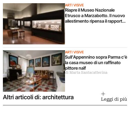
ARTI VISIVE
Riapre il Museo Nazionale
Etrusco a Marzabotto. Il nuovo
allestimento ripensa il rapporto
tra archeologia e
contemporaneità
ARTI VISIVE
Sull’Appennino sopra Parma c’è
la casa museo di un raffinato
pittore naïf
di Marta Santacatterina
Altri articoli di: architettura
Leggi di più