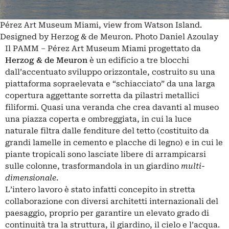
Pérez Art Museum Miami, view from Watson Island.
Designed by Herzog & de Meuron. Photo Daniel Azoulay
Il PAMM – Pérez Art Museum Miami
progettato da
Herzog & de Meuron
è un edificio a tre blocchi
dall’accentuato sviluppo orizzontale, costruito su una
piattaforma sopraelevata e “schiacciato” da una larga
copertura aggettante sorretta da pilastri metallici
filiformi. Quasi una veranda che crea davanti al museo
una piazza coperta e ombreggiata, in cui la luce
naturale filtra dalle fenditure del tetto (costituito da
grandi lamelle in cemento e placche di legno) e in cui le
piante tropicali sono lasciate libere di arrampicarsi
sulle colonne, trasformandola in un giardino
multi-
dimensionale
.
L’intero lavoro è stato infatti concepito in stretta
collaborazione con diversi architetti internazionali del
paesaggio, proprio per garantire un elevato grado di
continuità tra la struttura, il giardino, il cielo e l’acqua.