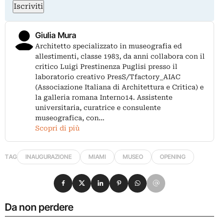
Iscriviti
Giulia Mura
Architetto specializzato in museografia ed
allestimenti, classe 1983, da anni collabora con il
critico Luigi Prestinenza Puglisi presso il
laboratorio creativo PresS/Tfactory_AIAC
(Associazione Italiana di Architettura e Critica) e
la galleria romana Interno14. Assistente
universitaria, curatrice e consulente
museografica, con…
Scopri di più
TAG
INAUGURAZIONE
MIAMI
MUSEO
OPENING
Condividi su Facebook
Condividi su X
Condividi su LinkedIn
Condividi su Pinterest
Condividi su WhatsApp
Condividi su Email
Da non perdere