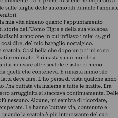
icuramente tra le prime frasi che ho imparato a
le sulle targhe delle automobili durante l’annual
enitori.
ella mia vita almeno quanto l’appuntamento
ti storie dell’Uomo Tigre e della sua violacea
dischi arancione in cui infilavo i miei 45 giri
 così dire, del mio bagaglio nostalgico.
a scatola. Così bella che dopo un po’ mi sono
tite colorate. È rimasta su un mobile a
ardarmi usare altre scatole e astucci meno
 da quelli che conteneva. È rimasta immobile
latta deve fare. L’ho persa di vista qualche anno
 l’ha buttata via insieme a tutte le matite. Era
 ferro arrugginita si staccava continuamente. Dell
più nessuno. Alcune, mi sembra di ricordare,
emperate. Le hanno buttate via, contenuto e
 quando la scatola è più interessante del suo