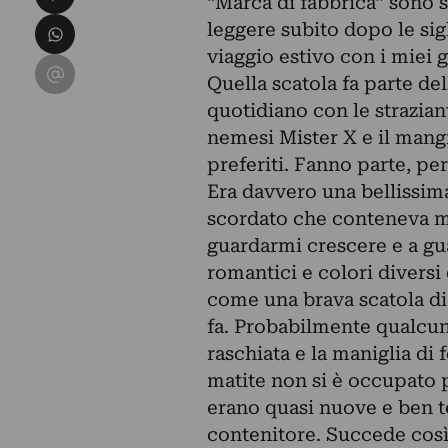
“Marca di fabbrica” sono s
Condividi su WhatsApp
leggere subito dopo le sig
viaggio estivo con i miei g
Condividi su Email
Quella scatola fa parte d
quotidiano con le strazian
nemesi Mister X e il mangia
preferiti. Fanno parte, per
Era davvero una bellissim
scordato che conteneva ma
guardarmi crescere e a gu
romantici e colori diversi
come una brava scatola di 
fa. Probabilmente qualcuno
raschiata e la maniglia di
matite non si è occupato 
erano quasi nuove e ben t
contenitore. Succede così