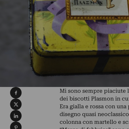
Condividi su Facebook
Mi sono sempre piaciute le
dei biscotti Plasmon in c
Condividi su X
Era gialla e rossa con una 
Condividi su LinkedIn
disegno quasi neoclassico
colonna con martello e sca
Condividi su Pinterest