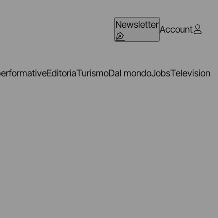
Newsletter
Account
performative
Editoria
Turismo
Dal mondo
Jobs
Television