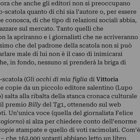
ora che anche gli editori non si preoccupano
-scatola quanto di chi sia l’autore o, per essere
e conosca, di che tipo di relazioni sociali abbia,
azzare sul mercato. Tanto quelli che
 la apriranno e i giornalisti che ne scriveranno
simo che del padrone della scatola non si può
rlare male di lui non è il caso di inimicarsi
che, in fondo, nessuno si prenderà la briga di
scatola (
Gli occhi di mia figlia
di
Vittoria
le copie da un piccolo editore salentino (Lupo
) salta alla ribalta della stanca cronaca culturale
o il premio
Billy
del Tg1, ottenendo sul web
. Un’unica voce (quella del giornalista Felice
zogiorno
) si alza per chiedere conto dell’enorme
 copie stampate e quello di voti racimolati. Com’
i – che 162.000 votanti abbiano letto un libro