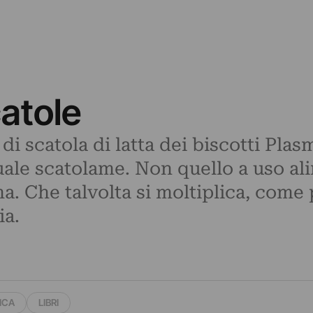
atole
i scatola di latta dei biscotti Plas
ttuale scatolame. Non quello a uso a
ma. Che talvolta si moltiplica, come
a.
ICA
LIBRI