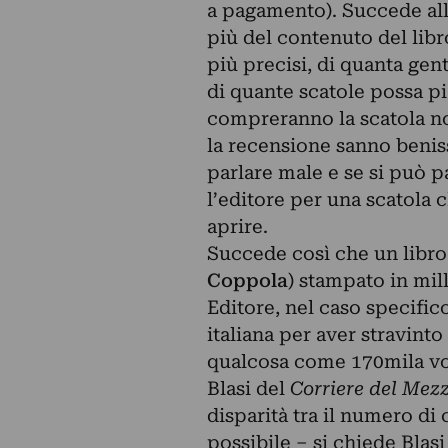
a pagamento). Succede all
più del contenuto del libro
più precisi, di quanta gent
di quante scatole possa pi
compreranno la scatola non
la recensione sanno benis
parlare male e se si può pa
l’editore per una scatola 
aprire.
Succede così che un libro-
Coppola
) stampato in mil
Editore, nel caso specifico
italiana per aver stravint
qualcosa come 170mila voti
Blasi del
Corriere del Mez
disparità tra il numero di
possibile – si chiede Blas