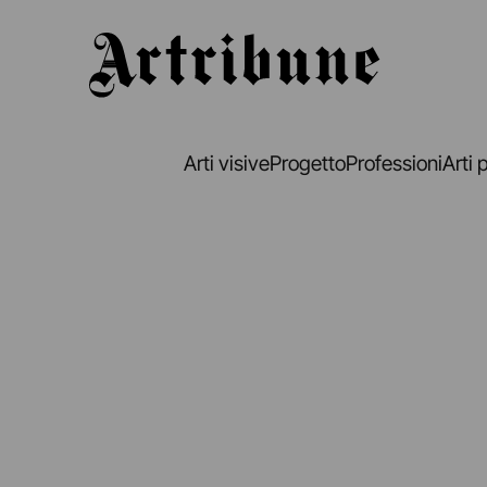
Artribune
Arti visive
Progetto
Professioni
Arti 