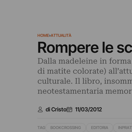
HOME
›
ATTUALITÀ
Rompere le sc
Dalla madeleine in forma d
di matite colorate) all’a
culturale. Il libro, insom
neotestamentaria memori
di Cristo
11/03/2012
TAG
BOOKCROSSING
EDITORIA
INPRAT