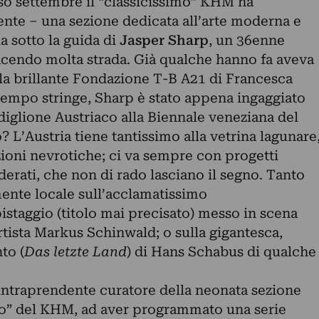
rso settembre il “classicissimo” KHM ha
te – una sezione dedicata all’arte moderna e
sotto la guida di
Jasper Sharp
, un 36enne
facendo molta strada. Già qualche hanno fa aveva
 la brillante Fondazione T-B A21 di Francesca
 tempo stringe, Sharp è stato appena ingaggiato
glione Austriaco alla Biennale veneziana del
 L’Austria tiene tantissimo alla vetrina lagunare
ioni nevrotiche; ci va sempre con progetti
erati, che non di rado lasciano il segno. Tanto
mente locale sull’acclamatissimo
taggio (titolo mai precisato) messo in scena
artista Markus Schinwald; o sulla gigantesca,
to (
Das letzte Land
) di Hans Schabus di qualche
intraprendente curatore della neonata sezione
 del KHM, ad aver programmato una serie