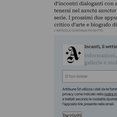
d’incontri dialoganti con a
tenersi nel
sancta sancto
serie. I prossimi due app
critico d’arte e biografo 
L'ARTICOLO CONTINUA PIÙ SOTTO
Incanti, il sett
Informazioni,
gallerie e mol
Nome
(Required)
First
Artribune Srl utilizza i dati da te forn
privacy come indicato nella
nostra i
e trattati secondo le modalità riporta
l'apposito link presente nelle email.
Iscriviti