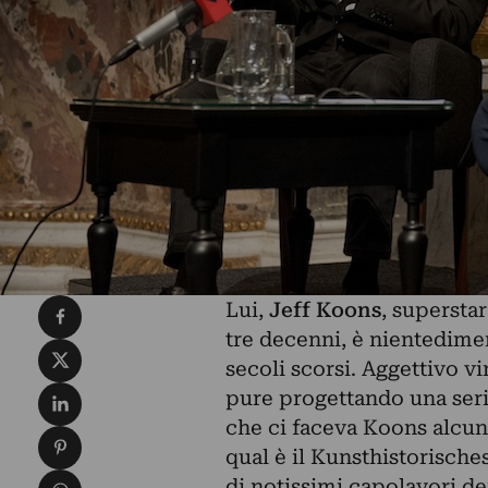
Condividi su Facebook
Lui,
Jeff Koons
, supersta
tre decenni, è nientedimen
Condividi su X
secoli scorsi. Aggettivo vi
Condividi su LinkedIn
pure progettando una seri
che ci faceva Koons alcuni 
Condividi su Pinterest
qual è il Kunsthistorische
Condividi su WhatsApp
di notissimi capolavori de