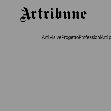
Artribune
Arti visive
Progetto
Professioni
Arti 