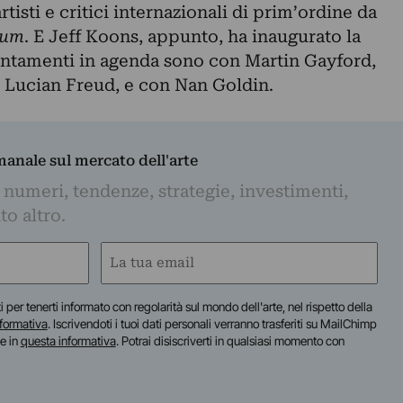
rtisti e critici internazionali di prim’ordine da
rum
. E Jeff Koons, appunto, ha inaugurato la
untamenti in agenda sono con Martin Gayford,
di Lucian Freud, e con Nan Goldin.
imanale sul mercato dell'arte
 numeri, tendenze, strategie, investimenti,
to altro.
Email
(Required)
iti per tenerti informato con regolarità sul mondo dell'arte, nel rispetto della
nformativa
. Iscrivendoti i tuoi dati personali verranno trasferiti su MailChimp
te in
questa informativa
. Potrai disiscriverti in qualsiasi momento con