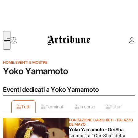
Artribune
HOME
›
EVENTI E MOSTRE
Yoko Yamamoto
Eventi dedicati a Yoko Yamamoto
Tutti
Terminati
In corso
Futuri
FONDAZIONE CARICHIETI - PALAZZO
DE MAYO
Yoko Yamamoto - Gei Sha
La mostra “Gei-Sha” della