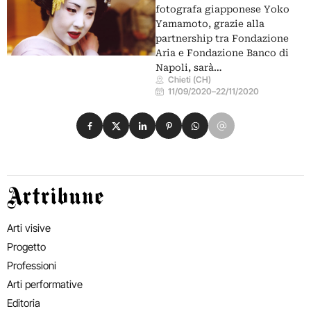
fotografa giapponese Yoko
Yamamoto, grazie alla
partnership tra Fondazione
Aria e Fondazione Banco di
Napoli, sarà…
Chieti (CH)
11/09/2020
–
22/11/2020
Condividi su Facebook
Condividi su X
Condividi su LinkedIn
Condividi su Pinterest
Condividi su WhatsApp
Condividi su Email
Artribune
Arti visive
Progetto
Professioni
Arti performative
Editoria