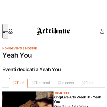
Artribune
HOME
›
EVENTI E MOSTRE
Yeah You
Eventi dedicati a Yeah You
Tutti
Terminati
In corso
Futuri
LOCALEDUE
Xing/Live Arts Week IX - Yeah
You
Xing/Live Arts Week