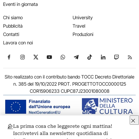
Eventi in giornata
Chi siamo
University
Pubblicità
Travel
Contatti
Produzioni
Lavora con noi
Seguici su Facebook
Seguici su Instagram
Seguici su X
Seguici su YouTube
Seguici su WhatsApp
Seguici su Telegram
Seguici su TikTok
Seguici su Link
Seguici su
Segui
Sito realizzato con il contributo bando TOCC Decreto Direttoriale
n. 385 del 19/10/2022 PROT. PROGETTOTOCC0000125
COR15906233 CUPC87J23001080008
La prima cosa che leggerete ogni mattina!
© 2011-2026 ARTRIBUNE srl – Corso Vittorio Emanuele II, 287 –
Iscrivetevi alla newsletter quotidiana di
00186 Roma - P.I. 11381581005