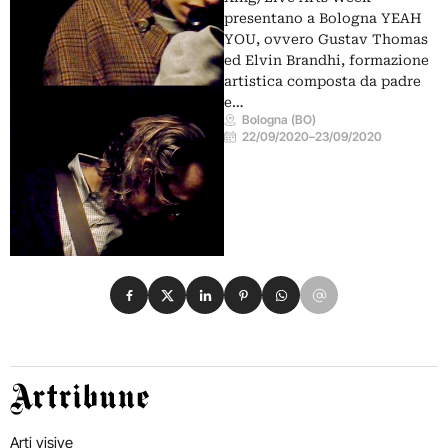
presentano a Bologna YEAH
YOU, ovvero Gustav Thomas
ed Elvin Brandhi, formazione
artistica composta da padre
e…
Bologna (BO)
22/09/2020
–
23/09/2020
Condividi su Facebook
Condividi su X
Condividi su LinkedIn
Condividi su Pinterest
Condividi su WhatsApp
Condividi su Email
Artribune
Arti visive