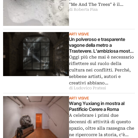
"Me And The Trees" è il…
di Roberta Pisa
ARTI VISIVE
Un polveroso e trasparente
vagone della metro a
Trastevere. L’ambiziosa mostra
di Wang Yuxiang a Roma
Oggi più che mai è necessario
riflettere sul ruolo della
cultura nei conflitti. Perché,
sebbene artisti, autori e
creativi abbiano…
di Ludovico Pratesi
ARTI VISIVE
Wang Yuxiang in mostra al
Pastificio Cerere a Roma
A celebrare i primi due
decenni di attività di questo
spazio, oltre alla rassegna che
ne ripercorre la storia, c’è…