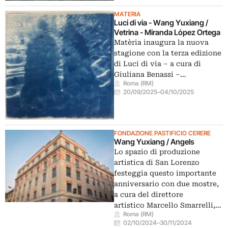
MATERIA
Luci di via - Wang Yuxiang /
Vetrina - Miranda López Ortega
Matèria inaugura la nuova
stagione con la terza edizione
di Luci di via – a cura di
Giuliana Benassi –…
Roma (RM)
20/09/2025
–
04/10/2025
FONDAZIONE PASTIFICIO CERERE
Wang Yuxiang / Angels
Lo spazio di produzione
artistica di San Lorenzo
festeggia questo importante
anniversario con due mostre,
a cura del direttore
artistico Marcello Smarrelli,…
Roma (RM)
02/10/2024
–
30/11/2024