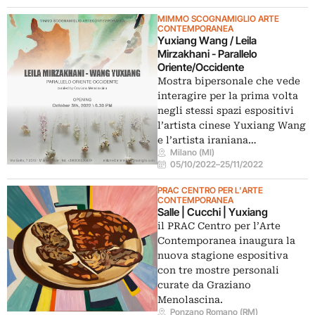
MIMMO SCOGNAMIGLIO ARTE
CONTEMPORANEA
Yuxiang Wang / Leila
Mirzakhani - Parallelo
Oriente/Occidente
Mostra bipersonale che vede
interagire per la prima volta
negli stessi spazi espositivi
l’artista cinese Yuxiang Wang
e l’artista iraniana…
Milano (MI)
05/10/2022
–
25/11/2022
PRAC CENTRO PER L'ARTE
CONTEMPORANEA
Salle | Cucchi | Yuxiang
il PRAC Centro per l’Arte
Contemporanea inaugura la
nuova stagione espositiva
con tre mostre personali
curate da Graziano
Menolascina.
Ponzano Romano (RM)