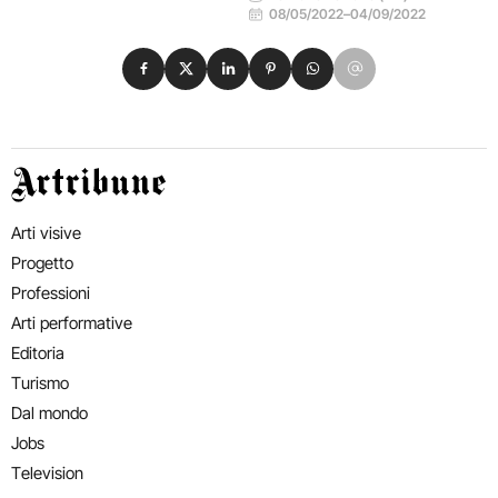
08/05/2022
–
04/09/2022
Condividi su Facebook
Condividi su X
Condividi su LinkedIn
Condividi su Pinterest
Condividi su WhatsApp
Condividi su Email
Artribune
Arti visive
Progetto
Professioni
Arti performative
Editoria
Turismo
Dal mondo
Jobs
Television