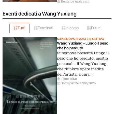
di Beatrice Andreani
Eventi dedicati a Wang Yuxiang
Tutti
Terminati
In corso
Futuri
SUPERNOVA SPAZIO ESPOSITIVO
Wang Yuxiang - Lungo il peso
che ho perduto
Supernova presenta Lungo il
peso che ho perduto, mostra
personale di Wang Yuxiang
che riunisce opere inedite
dell’artista, a cura…
Roma (RM)
15/09/2025
–
27/10/2025