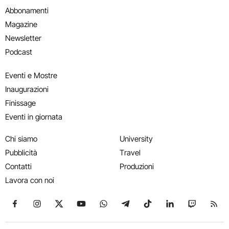
Abbonamenti
Magazine
Newsletter
Podcast
Eventi e Mostre
Inaugurazioni
Finissage
Eventi in giornata
Chi siamo
University
Pubblicità
Travel
Contatti
Produzioni
Lavora con noi
Seguici su Facebook
Seguici su Instagram
Seguici su X
Seguici su YouTube
Seguici su WhatsApp
Seguici su Telegram
Seguici su TikTok
Seguici su Link
Seguici su
Segui