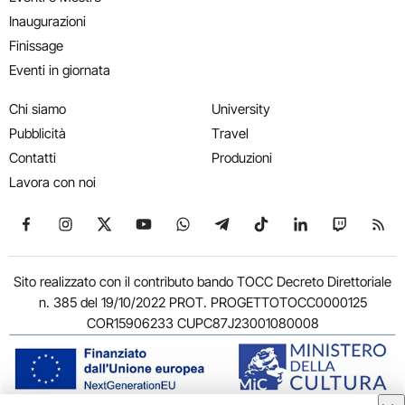
Inaugurazioni
Finissage
Eventi in giornata
Chi siamo
University
Pubblicità
Travel
Contatti
Produzioni
Lavora con noi
Seguici su Facebook
Seguici su Instagram
Seguici su X
Seguici su YouTube
Seguici su WhatsApp
Seguici su Telegram
Seguici su TikTok
Seguici su Link
Seguici su
Segui
Sito realizzato con il contributo bando TOCC Decreto Direttoriale
n. 385 del 19/10/2022 PROT. PROGETTOTOCC0000125
COR15906233 CUPC87J23001080008