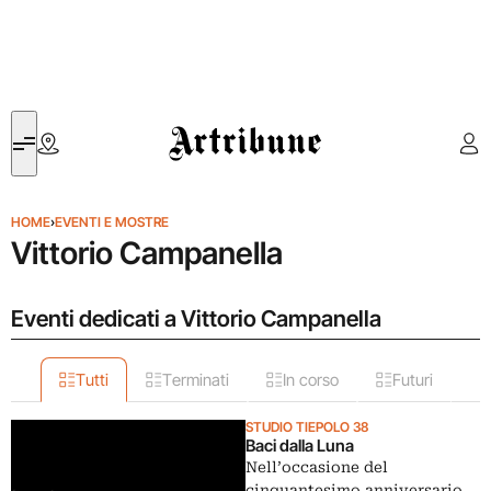
Artribune
HOME
›
EVENTI E MOSTRE
Vittorio Campanella
Eventi dedicati a Vittorio Campanella
Tutti
Terminati
In corso
Futuri
STUDIO TIEPOLO 38
Baci dalla Luna
Nell’occasione del
cinquantesimo anniversario