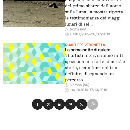
del primo sbarco dell’uomo
sulla Luna, la mostra riporta
le testimonianze dei viaggi
lunari di sei…
Roma (RM)
04/07/2019
–
20/07/2019
QUARTIERE VERONETTA
La prima notte di quiete
11 artisti interverranno in 11
spazi con una forte identità e
storia, e con funzioni ben
definite, disegnando un
percorso…
Verona (VR)
14/10/2016
–
17/10/2016
Condividi su Facebook
Condividi su X
Condividi su LinkedIn
Condividi su Pinterest
Condividi su WhatsApp
Condividi su Email