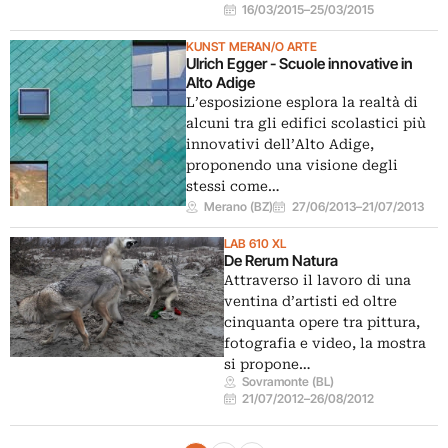
16/03/2015
–
25/03/2015
KUNST MERAN/O ARTE
Ulrich Egger - Scuole innovative in
Alto Adige
L’esposizione esplora la realtà di
alcuni tra gli edifici scolastici più
innovativi dell’Alto Adige,
proponendo una visione degli
stessi come…
Merano (BZ)
27/06/2013
–
21/07/2013
LAB 610 XL
De Rerum Natura
Attraverso il lavoro di una
ventina d’artisti ed oltre
cinquanta opere tra pittura,
fotografia e video, la mostra
si propone…
Sovramonte (BL)
21/07/2012
–
26/08/2012