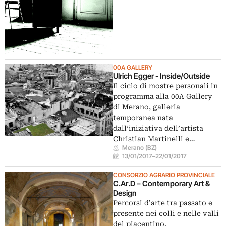
00A GALLERY
Ulrich Egger - Inside/Outside
Il ciclo di mostre personali in
programma alla 00A Gallery
di Merano, galleria
temporanea nata
dall’iniziativa dell’artista
Christian Martinelli e…
Merano (BZ)
13/01/2017
–
22/01/2017
CONSORZIO AGRARIO PROVINCIALE
C.Ar.D – Contemporary Art &
Design
Percorsi d’arte tra passato e
presente nei colli e nelle valli
del piacentino.