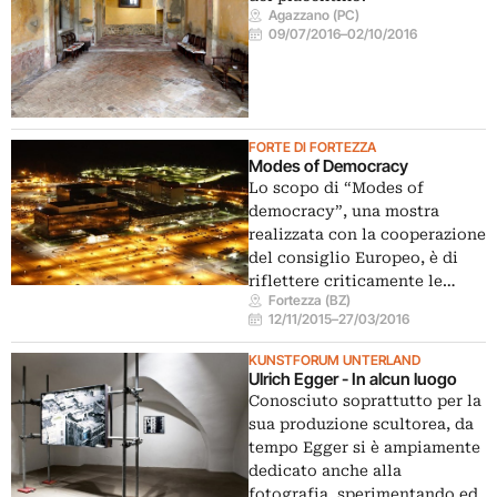
Agazzano (PC)
09/07/2016
–
02/10/2016
FORTE DI FORTEZZA
Modes of Democracy
Lo scopo di “Modes of
democracy”, una mostra
realizzata con la cooperazione
del consiglio Europeo, è di
riflettere criticamente le…
Fortezza (BZ)
12/11/2015
–
27/03/2016
KUNSTFORUM UNTERLAND
Ulrich Egger - In alcun luogo
Conosciuto soprattutto per la
sua produzione scultorea, da
tempo Egger si è ampiamente
dedicato anche alla
fotografia, sperimentando ed