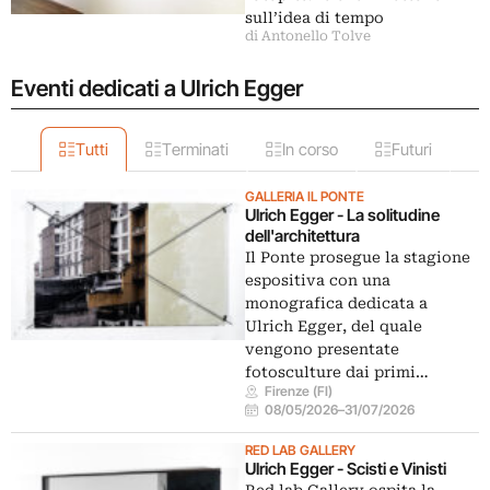
sull’idea di tempo
di Antonello Tolve
Eventi dedicati a Ulrich Egger
Tutti
Terminati
In corso
Futuri
GALLERIA IL PONTE
Ulrich Egger - La solitudine
dell'architettura
Il Ponte prosegue la stagione
espositiva con una
monografica dedicata a
Ulrich Egger, del quale
vengono presentate
fotosculture dai primi…
Firenze (FI)
08/05/2026
–
31/07/2026
RED LAB GALLERY
Ulrich Egger - Scisti e Vinisti