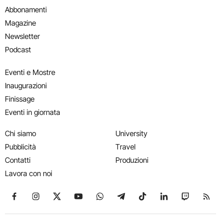
Abbonamenti
Magazine
Newsletter
Podcast
Eventi e Mostre
Inaugurazioni
Finissage
Eventi in giornata
Chi siamo
University
Pubblicità
Travel
Contatti
Produzioni
Lavora con noi
Seguici su Facebook
Seguici su Instagram
Seguici su X
Seguici su YouTube
Seguici su WhatsApp
Seguici su Telegram
Seguici su TikTok
Seguici su Link
Seguici su
Segui