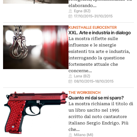
elaborando…
Egna (BZ)
17/10/2015
–
31/10/2015
KUNSTHALLE EUROCENTER
XXL. Arte e industria in dialogo
La mostra riflette sulle
influenze e le sinergie
esistenti tra arte e industria,
interrogando la questione
fortemente attuale che
concerne…
Lana (BZ)
08/10/2015
–
18/10/2015
THE WORKBENCH
Quanto mi dai se mi sparo?
La mostra richiama il titolo di
un libro uscito nel 1995
scritto dal noto cantautore
italiano Sergio Endrigo. Più
che…
Milano (MI)