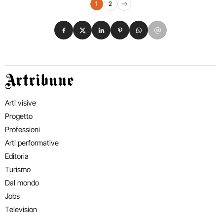
Navigazione eventi
1
2
Pagina successiva
Condividi su Facebook
Condividi su X
Condividi su LinkedIn
Condividi su Pinterest
Condividi su WhatsApp
Condividi su Email
Artribune
Arti visive
Progetto
Professioni
Arti performative
Editoria
Turismo
Dal mondo
Jobs
Television