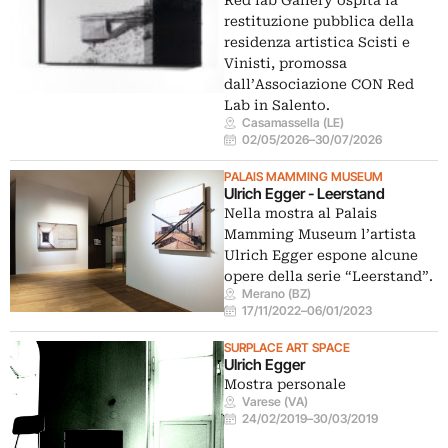
Red lab Gallery ospita la
restituzione pubblica della
residenza artistica Scisti e
Vinisti, promossa
dall’Associazione CON Red
Lab in Salento.
Casamassella (LE)
02/05/2026
–
30/07/2026
PALAIS MAMMING MUSEUM
Ulrich Egger - Leerstand
Nella mostra al Palais
Mamming Museum l’artista
Ulrich Egger espone alcune
opere della serie “Leerstand”.
Merano (BZ)
17/11/2022
–
06/01/2023
SURPLACE ART SPACE
Ulrich Egger
Mostra personale
Varese (VA)
24/02/2019
–
30/03/2019