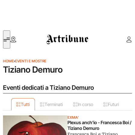
Artribune
HOME
›
EVENTI E MOSTRE
Tiziano Demuro
Eventi dedicati a Tiziano Demuro
Tutti
Terminati
In corso
Futuri
EXMA'
Plexus anch'io - Francesca Boi /
Tiziano Demuro
Francesca Boi e Tiziano