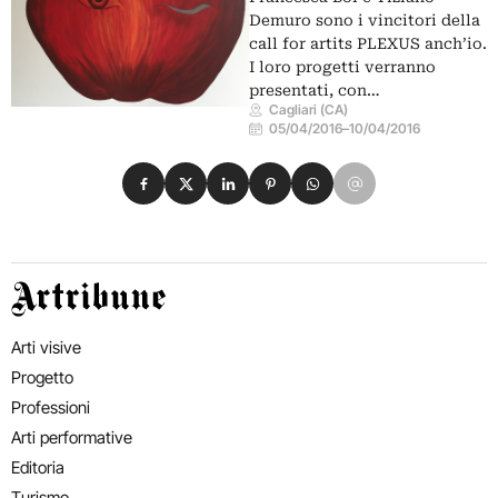
Demuro sono i vincitori della
call for artits PLEXUS anch’io.
I loro progetti verranno
presentati, con…
Cagliari (CA)
05/04/2016
–
10/04/2016
Condividi su Facebook
Condividi su X
Condividi su LinkedIn
Condividi su Pinterest
Condividi su WhatsApp
Condividi su Email
Artribune
Arti visive
Progetto
Professioni
Arti performative
Editoria
Turismo