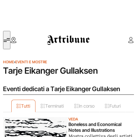
Artribune
HOME
›
EVENTI E MOSTRE
Tarje Eikanger Gullaksen
Eventi dedicati a Tarje Eikanger Gullaksen
Tutti
Terminati
In corso
Futuri
VEDA
Boneless and Economical
Notes and Illustrations
Mostra collettiva degli artisti