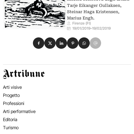
Tarje Eikanger Gullaksen,
Steinar Haga Kristensen,
Marius Engh.
Firenze (FI)
19/01/2019
–
19/02/2019
Condividi su Facebook
Condividi su X
Condividi su LinkedIn
Condividi su Pinterest
Condividi su WhatsApp
Condividi su Email
Artribune
Arti visive
Progetto
Professioni
Arti performative
Editoria
Turismo