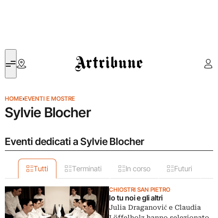
Artribune
HOME
›
EVENTI E MOSTRE
Sylvie Blocher
Eventi dedicati a Sylvie Blocher
Tutti
Terminati
In corso
Futuri
CHIOSTRI SAN PIETRO
Io tu noi e gli altri
Julia Draganović e Claudia
Löffelholz hanno selezionato