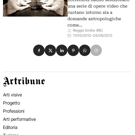
una serie di opere video che
ruotano intorno sia a
domande antropologiche
come…
Reggio Emilia (RE)
11/05/2012
–
24/06/2012
Condividi su Facebook
Condividi su X
Condividi su LinkedIn
Condividi su Pinterest
Condividi su WhatsApp
Condividi su Email
Artribune
Arti visive
Progetto
Professioni
Arti performative
Editoria