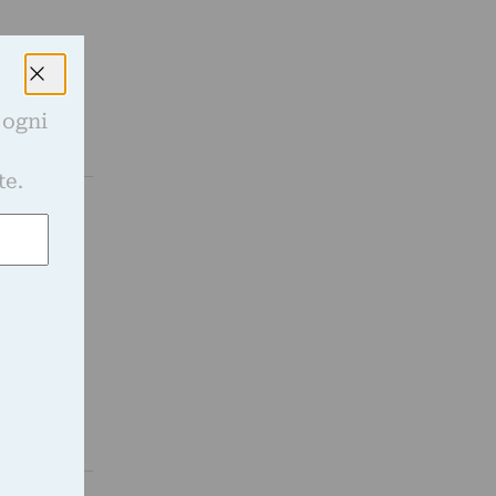
 ogni
e
te.