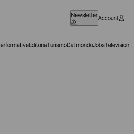
Newsletter
Account
performative
Editoria
Turismo
Dal mondo
Jobs
Television