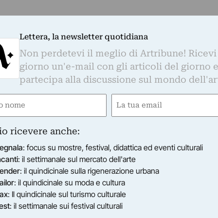
Lettera, la newsletter quotidiana
Non perdetevi il meglio di Artribune! Ricevi
giorno un'e-mail con gli articoli del giorno 
partecipa alla discussione sul mondo dell'ar
RAZ
e
Email
 giovani artisti, 4 pittori.
ired)
(Required)
05/10/2011
–
28/10/2011
)
io ricevere anche:
egnala
: focus su mostre, festival, didattica ed eventi culturali
ncanti
: il settimanale sul mercato dell'arte
ender
: il quindicinale sulla rigenerazione urbana
ailor
: il quindicinale su moda e cultura
ax
: Il quindicinale sul turismo culturale
est
: il settimanale sui festival culturali