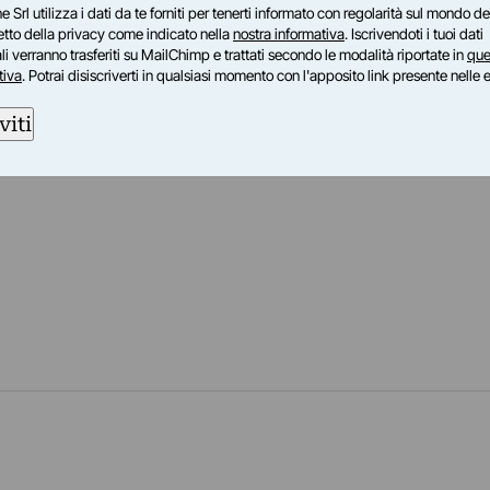
TINI DELL'OLIO
e Srl utilizza i dati da te forniti per tenerti informato con regolarità sul mondo del
emio Combat 2011
petto della privacy come indicato nella
nostra informativa
. Iscrivendoti i tuoi dati
 mostra i 70 finalisti tra le due sezioni. Anche quest’anno
i verranno trasferiti su MailChimp e trattati secondo le modalità riportate in
que
riodo della mostra finale, si svolgerà “Supervisioni”,…
tiva
. Potrai disiscriverti in qualsiasi momento con l'apposito link presente nelle 
10/06/2011
–
18/06/2011
Livorno (LI)
viti