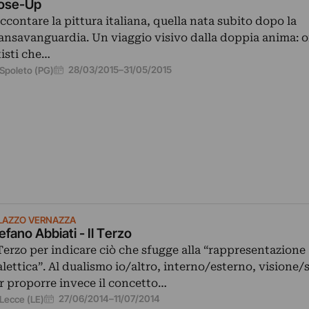
ose-Up
ccontare la pittura italiana, quella nata subito dopo la
ansavanguardia. Un viaggio visivo dalla doppia anima: o
tisti che…
28/03/2015
–
31/05/2015
Spoleto (PG)
LAZZO VERNAZZA
efano Abbiati - Il Terzo
 Terzo per indicare ciò che sfugge alla “rappresentazione
alettica”. Al dualismo io/altro, interno/esterno, visione/
r proporre invece il concetto…
27/06/2014
–
11/07/2014
Lecce (LE)