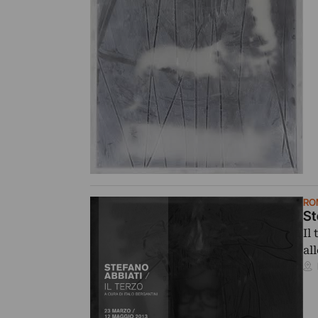
RO
St
Il
al