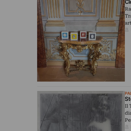
Cl
Ra
Tr
ar
PA
St
Il
di
Pe