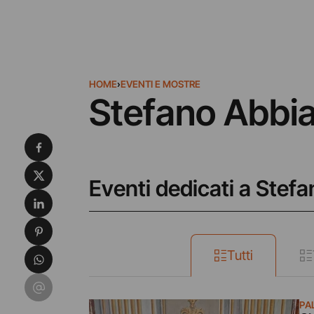
HOME
›
EVENTI E MOSTRE
Stefano Abbia
Condividi su Facebook
Condividi su X
Eventi dedicati a Stefa
Condividi su LinkedIn
Condividi su Pinterest
Condividi su WhatsApp
Tutti
Condividi su Email
PA