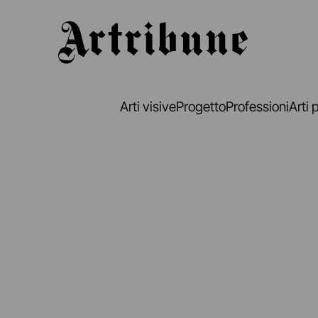
Artribune
Arti visive
Progetto
Professioni
Arti 