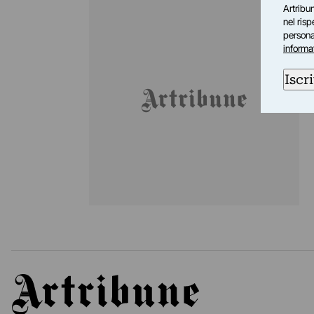
BOT
Artribun
Pr
nel ris
In
personal
pe
informa
Iscri
Artribune