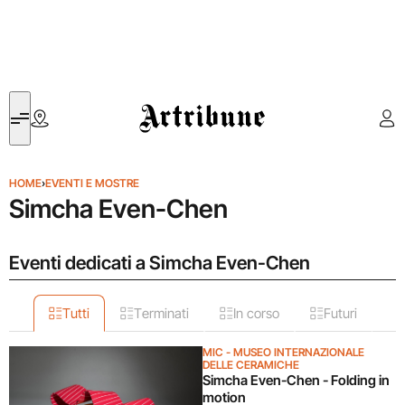
Artribune
HOME
›
EVENTI E MOSTRE
Simcha Even-Chen
Eventi dedicati a Simcha Even-Chen
Tutti
Terminati
In corso
Futuri
MIC - MUSEO INTERNAZIONALE
DELLE CERAMICHE
Simcha Even-Chen - Folding in
motion