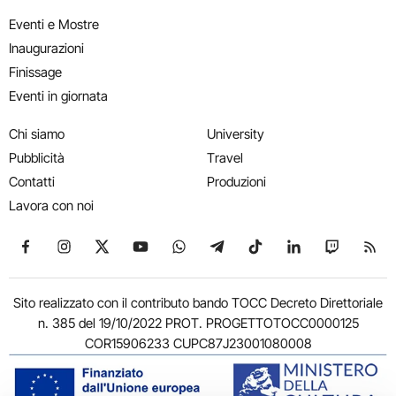
Eventi e Mostre
Inaugurazioni
Finissage
Eventi in giornata
Chi siamo
University
Pubblicità
Travel
Contatti
Produzioni
Lavora con noi
Seguici su Facebook
Seguici su Instagram
Seguici su X
Seguici su YouTube
Seguici su WhatsApp
Seguici su Telegram
Seguici su TikTok
Seguici su Link
Seguici su
Segui
Sito realizzato con il contributo bando TOCC Decreto Direttoriale
n. 385 del 19/10/2022 PROT. PROGETTOTOCC0000125
COR15906233 CUPC87J23001080008