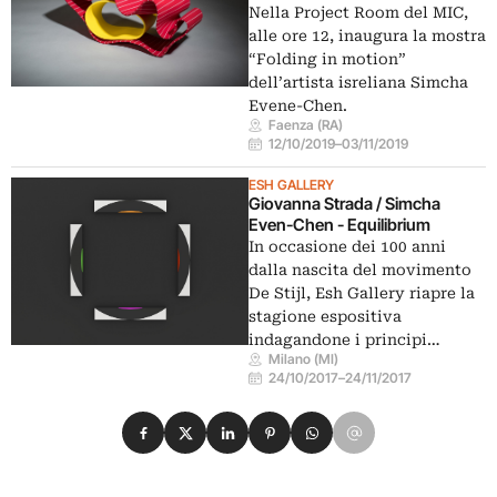
Nella Project Room del MIC,
alle ore 12, inaugura la mostra
“Folding in motion”
dell’artista isreliana Simcha
Evene-Chen.
Faenza (RA)
12/10/2019
–
03/11/2019
ESH GALLERY
Giovanna Strada / Simcha
Even-Chen - Equilibrium
In occasione dei 100 anni
dalla nascita del movimento
De Stijl, Esh Gallery riapre la
stagione espositiva
indagandone i principi…
Milano (MI)
24/10/2017
–
24/11/2017
Condividi su Facebook
Condividi su X
Condividi su LinkedIn
Condividi su Pinterest
Condividi su WhatsApp
Condividi su Email